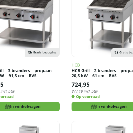
Gratis bezorging
Gratis be
HCB
ll – 3 branders – propaan –
HCB Grill – 2 branders – propa
kW – 91,5 cm – RVS
20,5 kW – 61 cm – RVS
95
724,95
incl. btw
877,19
incl. btw
oorraad
Op voorraad
In winkelwagen
In winkelwagen