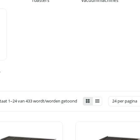
Toasters
Vacuummachines
r
taat 1–24 van 433 wordt/worden getoond