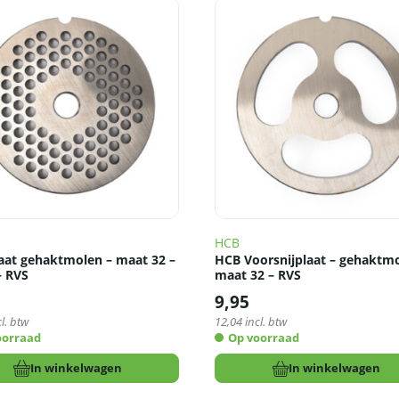
HCB
aat gehaktmolen – maat 32 –
HCB Voorsnijplaat – gehaktmo
 RVS
maat 32 – RVS
9,95
l. btw
12,04
incl. btw
oorraad
Op voorraad
In winkelwagen
In winkelwagen