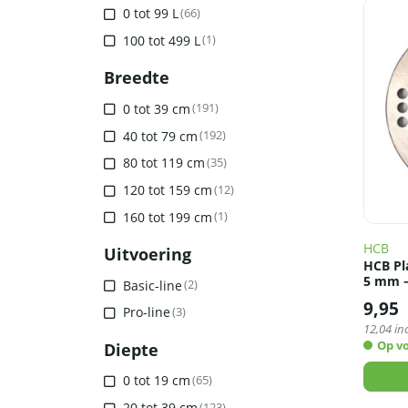
0 tot 99 L
(66)
100 tot 499 L
(1)
Breedte
0 tot 39 cm
(191)
40 tot 79 cm
(192)
80 tot 119 cm
(35)
120 tot 159 cm
(12)
160 tot 199 cm
(1)
HCB
Uitvoering
HCB Pl
5 mm –
Basic-line
(2)
9,95
Pro-line
(3)
12,04
inc
Op v
Diepte
0 tot 19 cm
(65)
20 tot 39 cm
(123)