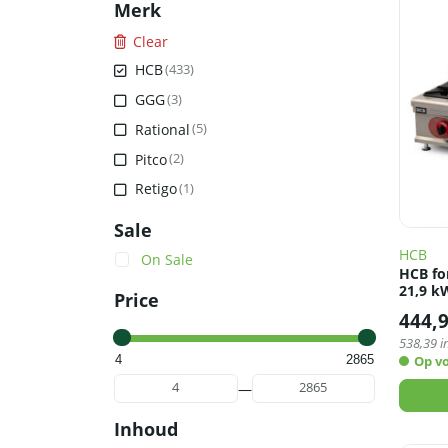
Merk
Clear
HCB
(433)
GGG
(3)
Rational
(5)
Pitco
(2)
Retigo
(1)
Sale
HCB
On Sale
HCB for
21,9 k
Price
444,
538,39
i
4
2865
Op v
—
Min
Max
Inhoud