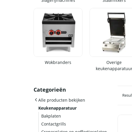
Slagerijmachines
Staafmixers
Wokbranders
Overige
keukenapparatuu
Categorieën
Resul
Alle producten bekijken
Keukenapparatuur
Bakplaten
Contactgrills
Crepesplaten en poffertjesplaten