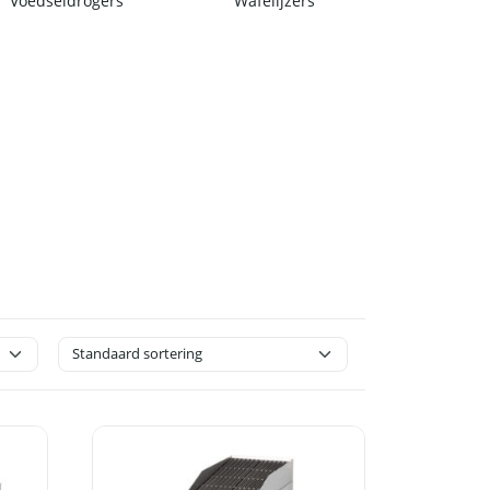
Voedseldrogers
Wafelijzers