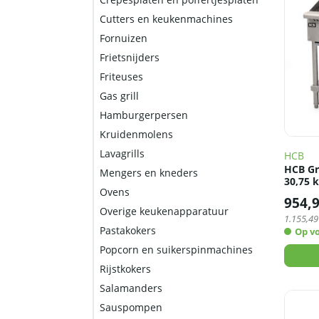
Cutters en keukenmachines
Fornuizen
Frietsnijders
Friteuses
Gas grill
Hamburgerpersen
Kruidenmolens
Lavagrills
HCB
HCB Gri
Mengers en kneders
30,75 
Ovens
954,
Overige keukenapparatuur
1.155,49
Pastakokers
Op v
Popcorn en suikerspinmachines
Rijstkokers
Salamanders
Sauspompen