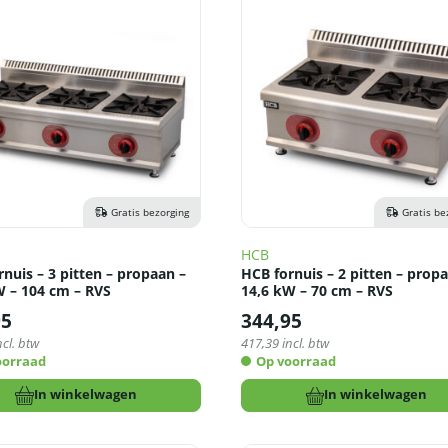
Gratis bezorging
Gratis be
HCB
nuis – 3 pitten – propaan –
HCB fornuis – 2 pitten – prop
W – 104 cm – RVS
14,6 kW – 70 cm – RVS
95
344,95
ncl. btw
417,39
incl. btw
oorraad
Op voorraad
In winkelwagen
In winkelwagen