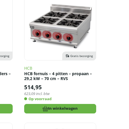
zorging
Gratis bezorging
HCB
ders –
HCB fornuis – 4 pitten – propaan –
29,2 kW – 70 cm – RVS
514,95
623,09
incl. btw
Op voorraad
In winkelwagen