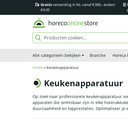
Gratis
verzending in NL vanaf €300,- anders
€9,95
Alle categorieën bekijken
Branche
Horeca 
Home
»
Keukenapparatuur
Keukenapparatuur
Op zoek naar professionele keukenapparatuur vo
apparaten die onmisbaar zijn in elke horecakeuken
duurzaamheid en topprestaties. Optimaliseer je w