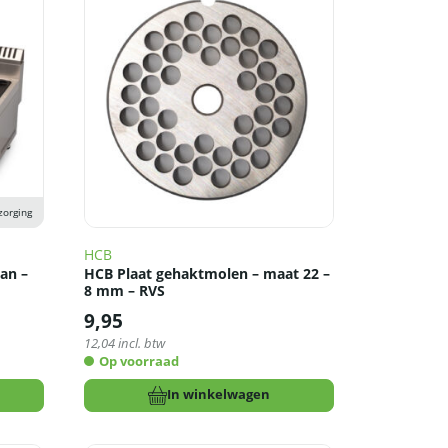
zorging
HCB
aan –
HCB Plaat gehaktmolen – maat 22 –
8 mm – RVS
9,95
12,04
incl. btw
Op voorraad
In winkelwagen