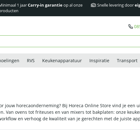
Minimaal 1 jaar
Carry-in garantie
op al onze
Snelle levering door
ei
producten
08
koelingen
RVS
Keukenapparatuur
Inspiratie
Transport
or jouw horecaonderneming? Bij Horeca Online Store vind je een 
. Van ovens tot friteuses en van mixers tot bakplaten: onze keuken
orkflow en verhoog de kwaliteit van je gerechten met de juiste ap