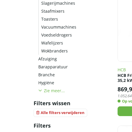
Slagerijmachines
Staafmixers
Toasters
Vacuummachines
Voedseldrogers
Wafelijzers
Wokbranders
Afzuiging
Barapparatuur
HCB
Branche
HCB Fri
35,2 k
Hygiëne
869,
Zie meer...
1.052,64
Op v
Filters wissen
Alle filters verwijderen
Filters