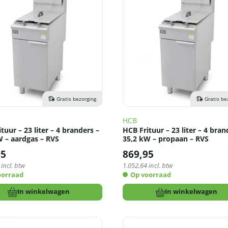
Gratis bezorging
Gratis be
HCB
tuur – 23 liter – 4 branders –
HCB Frituur – 23 liter – 4 bran
W – aardgas – RVS
35,2 kW – propaan – RVS
95
869,95
incl. btw
1.052,64
incl. btw
oorraad
Op voorraad
In winkelwagen
In winkelwagen