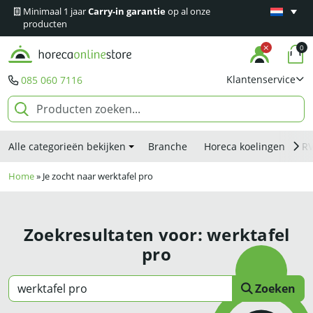
Minimaal 1 jaar
Carry-in garantie
op al onze
Snelle le
producten
0
Klantenservice
085 060 7116
Alle categorieën bekijken
Branche
Horeca koelingen
R
Home
»
Je zocht naar werktafel pro
Zoekresultaten voor:
werktafel
pro
Zoek op
Zoeken