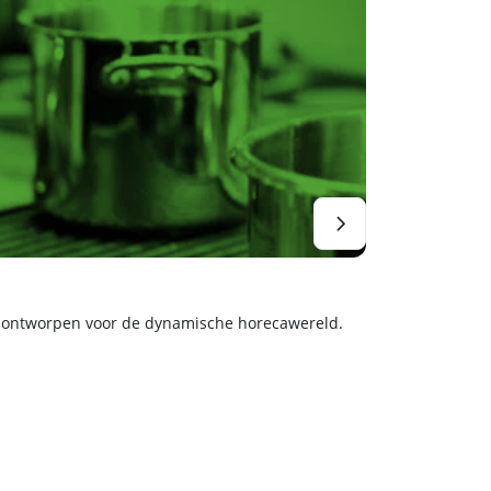
Coreco
r ontworpen voor de dynamische horecawereld.
Verken ons assor
koeloplossing vo
Koelen & Vriezen