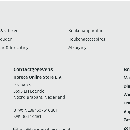
 & vriezen
Keukenapparatuur
ouden
Keukenaccessoires
ir & Inrichting
Afzuiging
Contactgegevens
Be
Horeca Online Store B.V.
Ma
Irislaan 9
Di
5595 EH Leende
Wo
Noord Brabant, Nederland
Do
BTW: NL864507616B01
Vri
KvK: 88114481
Zat
Zo
info@horecaonlinestore.nl