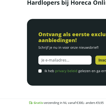
Hardlopers bij Horeca Onli
Ontvang als eerste exclu
aanbiedingen!
Schrijf je nu in voor onze nieuwsbrief!
Je e-mailadres
Ik heb
privacy beleid
gelezen en ga er
Gratis
verzending in NL vanaf €300,- anders €9,95