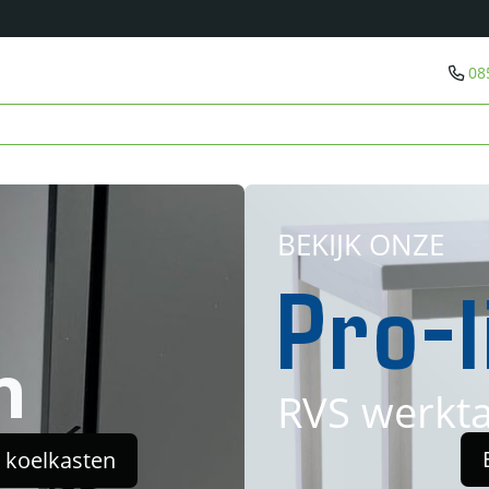
08
BEKIJK ONZE
Pro-l
n
RVS werkta
a koelkasten