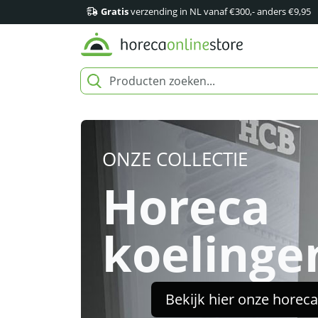
Gratis
verzending in NL vanaf €300,- anders €9,95
ONZE COLLECTIE
Horeca
koelinge
Bekijk hier onze horec