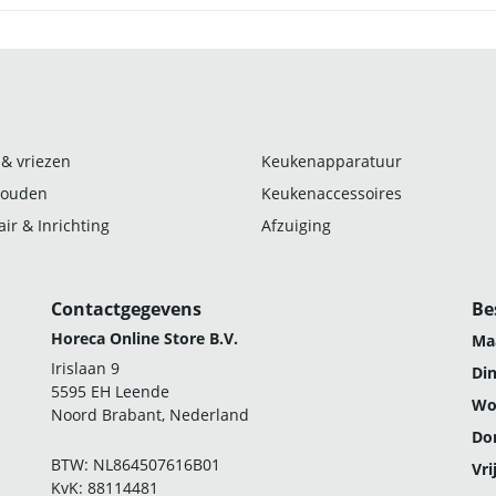
 & vriezen
Keukenapparatuur
ouden
Keukenaccessoires
ir & Inrichting
Afzuiging
Contactgegevens
Be
Horeca Online Store B.V.
Ma
Irislaan 9
Di
5595 EH Leende
Wo
Noord Brabant, Nederland
Do
BTW: NL864507616B01
Vri
KvK: 88114481