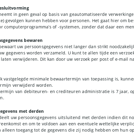
esluitvorming
neemt in geen geval op basis van geautomatiseerde verwerkinge
jke) gevolgen kunnen hebben voor personen. Het gaat hier om bes
 computerprogramma’s of -systemen, zonder dat daar een mens
nsgegevens bewaren
bewaart uw persoonsgegevens niet langer dan strikt noodzakelij
uw gegevens worden verzameld. U kunt te allen tijde een verzo
laten verwijderen. Dit kan door uw verzoek per post of e-mail n
ijk vastgelegde minimale bewaartermijn van toepassing is, kunn
ermijn verwijderd worden.
rmijn van debiteuren- en crediteuren administratie is 7 jaar, 
n.
gegevens met derden
deelt uw persoonsgegevens uitsluitend met derden indien dit noo
reenkomst en om te voldoen aan een eventuele wettelijke verplic
 alleen toegang tot de gegevens die zij nodig hebben om hun o