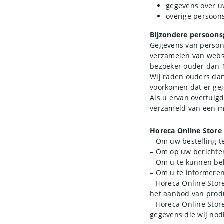
gegevens over uw
overige persoons
Bijzondere persoons
Gegevens van persone
verzamelen van websi
bezoeker ouder dan 1
Wij raden ouders dan 
voorkomen dat er ge
Als u ervan overtuig
verzameld van een mi
Horeca Online Store
– Om uw bestelling t
– Om op uw berichten
– Om u te kunnen bel
– Om u te informeren
– Horeca Online Stor
het aanbod van prod
– Horeca Online Store
gegevens die wij nod