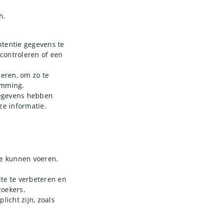
h.
ntentie gegevens te
controleren of een
deren, om zo te
emming.
gegevens hebben
ze informatie.
te kunnen voeren.
te te verbeteren en
oekers.
licht zijn, zoals