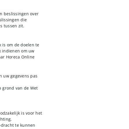
n beslissingen over
lissingen die
 tussen zit.
k is om de doelen te
ek indienen om uw
aar Horeca Online
en uw gegevens pas
op grond van de Wet
dzakelijk is voor het
hting.
pdracht te kunnen