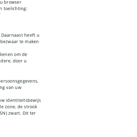
 u browser
 toelichting:
/
. Daarnaast heeft u
f bezwaar te maken
ndienen om de
dere, door u
 persoonsgegevens,
ing van uw
uw identiteitsbewijs
e zone, de strook
) zwart. Dit ter