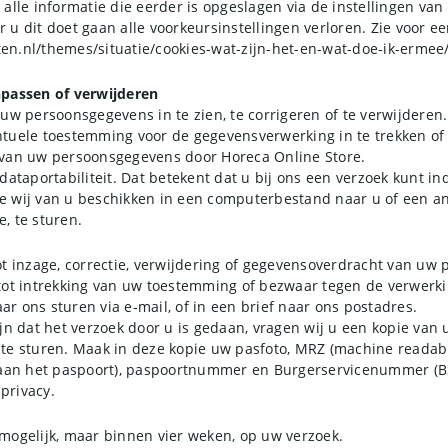
alle informatie die eerder is opgeslagen via de instellingen van
u dit doet gaan alle voorkeursinstellingen verloren. Zie voor een
tten.nl/themes/situatie/cookies-wat-zijn-het-en-wat-doe-ik-ermee
npassen of verwijderen
uw persoonsgegevens in te zien, te corrigeren of te verwijderen
tuele toestemming voor de gegevensverwerking in te trekken o
 van uw persoonsgegevens door Horeca Online Store.
dataportabiliteit. Dat betekent dat u bij ons een verzoek kunt i
 wij van u beschikken in een computerbestand naar u of een an
, te sturen.
ot inzage, correctie, verwijdering of gegevensoverdracht van uw
tot intrekking van uw toestemming of bezwaar tegen de verwerk
r ons sturen via e-mail, of in een brief naar ons postadres.
jn dat het verzoek door u is gedaan, vragen wij u een kopie van 
te sturen. Maak in deze kopie uw pasfoto, MRZ (machine readabl
n het paspoort), paspoortnummer en Burgerservicenummer (BSN
privacy.
mogelijk, maar binnen vier weken, op uw verzoek.