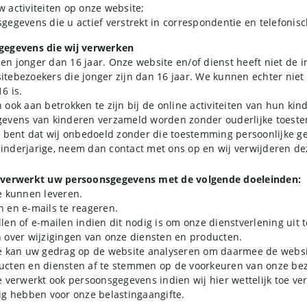
 activiteiten op onze website;
gegevens die u actief verstrekt in correspondentie en telefonisc
gegevens die wij verwerken
n jonger dan 16 jaar. Onze website en/of dienst heeft niet de i
tebezoekers die jonger zijn dan 16 jaar. We kunnen echter niet 
6 is.
ook aan betrokken te zijn bij de online activiteiten van hun kin
gevens van kinderen verzameld worden zonder ouderlijke toest
d bent dat wij onbedoeld zonder die toestemming persoonlijke 
nderjarige, neem dan contact met ons op en wij verwijderen de
 verwerkt uw persoonsgegevens met de volgende doeleinden:
e kunnen leveren.
 en e-mails te reageren.
len of e-mailen indien dit nodig is om onze dienstverlening uit 
 over wijzigingen van onze diensten en producten.
e kan uw gedrag op de website analyseren om daarmee de websi
ucten en diensten af te stemmen op de voorkeuren van onze bez
 verwerkt ook persoonsgegevens indien wij hier wettelijk toe verp
ig hebben voor onze belastingaangifte.