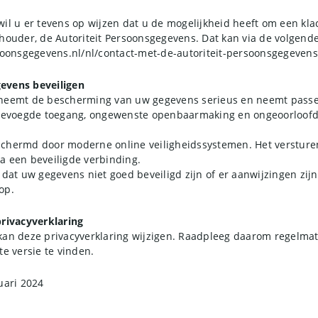
il u er tevens op wijzen dat u de mogelijkheid heeft om een klac
houder, de Autoriteit Persoonsgegevens. Dat kan via de volgende
rsoonsgegevens.nl/nl/contact-met-de-autoriteit-persoonsgegevens
evens beveiligen
 neemt de bescherming van uw gegevens serieus en neemt pas
nbevoegde toegang, ongewenste openbaarmaking en ongeoorloofde
schermd door moderne online veiligheidssystemen. Het verstur
a een beveiligde verbinding.
 dat uw gegevens niet goed beveiligd zijn of er aanwijzingen zi
op.
privacyverklaring
kan deze privacyverklaring wijzigen. Raadpleeg daarom regelmati
te versie te vinden.
uari 2024