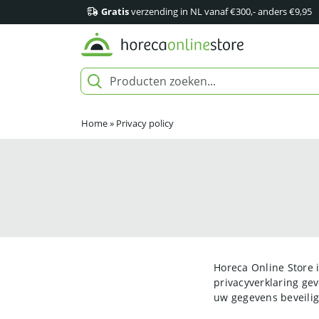
Gratis
verzending in NL vanaf €300,- anders €9,95
Home
»
Privacy policy
Horeca Online Store 
privacyverklaring ge
uw gegevens beveilig