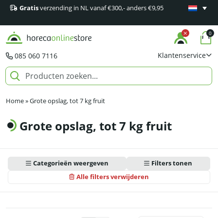
Gratis
verzending in NL vanaf €300,- anders €9,95
Minimaal 1
producten
0
Klantenservice
085 060 7116
Home
»
Grote opslag, tot 7 kg fruit
Grote opslag, tot 7 kg fruit
Categorieën weergeven
Filters tonen
Alle filters verwijderen