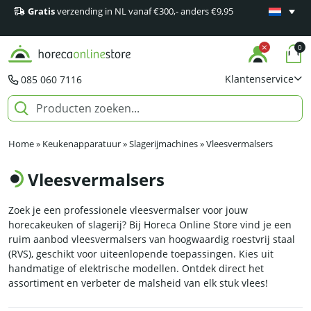
Gratis
verzending in NL vanaf €300,- anders €9,95
Minimaal 1
producten
0
Klantenservice
085 060 7116
Home
»
Keukenapparatuur
»
Slagerijmachines
»
Vleesvermalsers
Vleesvermalsers
Zoek je een professionele vleesvermalser voor jouw
horecakeuken of slagerij? Bij Horeca Online Store vind je een
ruim aanbod vleesvermalsers van hoogwaardig roestvrij staal
(RVS), geschikt voor uiteenlopende toepassingen. Kies uit
handmatige of elektrische modellen. Ontdek direct het
assortiment en verbeter de malsheid van elk stuk vlees!