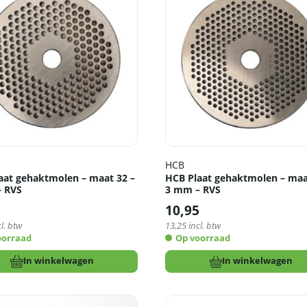
HCB
aat gehaktmolen – maat 32 –
HCB Plaat gehaktmolen – maa
 RVS
3 mm – RVS
5
10,95
l. btw
13,25
incl. btw
oorraad
Op voorraad
In winkelwagen
In winkelwagen