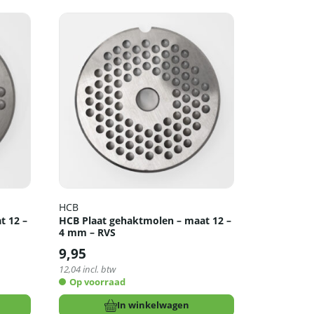
HCB
t 12 –
HCB Plaat gehaktmolen – maat 12 –
4 mm – RVS
9,95
12,04
incl. btw
Op voorraad
In winkelwagen