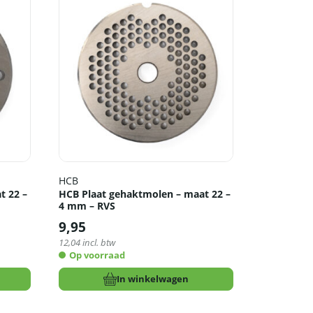
HCB
t 22 –
HCB Plaat gehaktmolen – maat 22 –
4 mm – RVS
9,95
12,04
incl. btw
Op voorraad
In winkelwagen