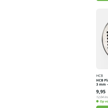
HCB
HCB Pl
3 mm –
9,95
12,04
inc
Op v