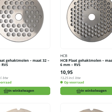
HCB
aat gehaktmolen – maat 32 –
HCB Plaat gehaktmolen – maa
 RVS
6 mm – RVS
5
10,95
l. btw
13,25
incl. btw
oorraad
Op voorraad
In winkelwagen
In winkelwagen