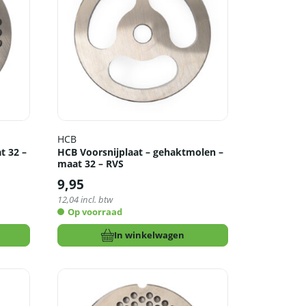
HCB
t 32 –
HCB Voorsnijplaat – gehaktmolen –
maat 32 – RVS
9,95
12,04
incl. btw
Op voorraad
In winkelwagen