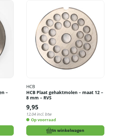
HCB
en –
HCB Plaat gehaktmolen – maat 12 –
8 mm – RVS
9,95
12,04
incl. btw
Op voorraad
In winkelwagen