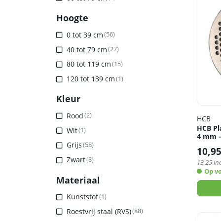
Hoogte
0 tot 39 cm
(56)
40 tot 79 cm
(27)
80 tot 119 cm
(15)
120 tot 139 cm
(1)
Kleur
Rood
(2)
HCB
HCB Pl
Wit
(1)
4 mm –
Grijs
(58)
10,9
Zwart
(8)
13,25
inc
Op v
Materiaal
Kunststof
(1)
Roestvrij staal (RVS)
(88)