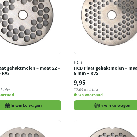
HCB
aat gehaktmolen – maat 22 –
HCB Plaat gehaktmolen – maa
 RVS
5 mm – RVS
9,95
l. btw
12,04
incl. btw
oorraad
Op voorraad
In winkelwagen
In winkelwagen