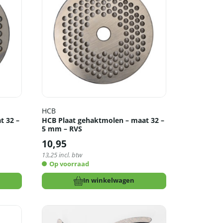
HCB
t 32 –
HCB Plaat gehaktmolen – maat 32 –
5 mm – RVS
10,95
13,25
incl. btw
Op voorraad
In winkelwagen