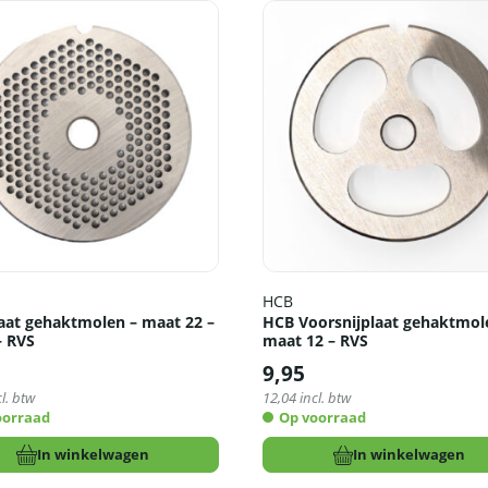
HCB
aat gehaktmolen – maat 22 –
HCB Voorsnijplaat gehaktmol
 RVS
maat 12 – RVS
9,95
l. btw
12,04
incl. btw
oorraad
Op voorraad
In winkelwagen
In winkelwagen