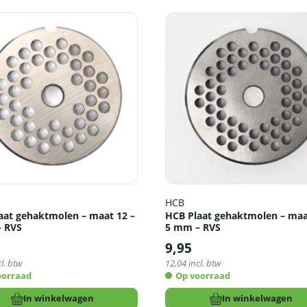
HCB
aat gehaktmolen – maat 12 –
HCB Plaat gehaktmolen – maa
 RVS
5 mm – RVS
9,95
l. btw
12,04
incl. btw
oorraad
Op voorraad
In winkelwagen
In winkelwagen