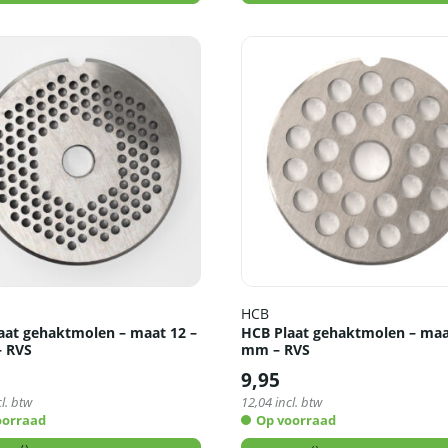
HCB
aat gehaktmolen – maat 12 –
HCB Plaat gehaktmolen – maat
 RVS
mm – RVS
9,95
l. btw
12,04
incl. btw
oorraad
Op voorraad