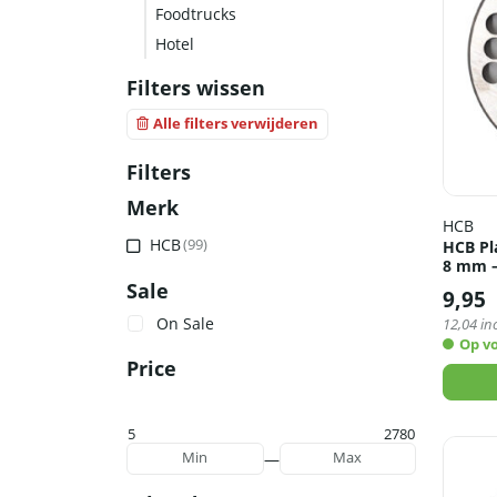
Foodtrucks
Hotel
Filters wissen
Alle filters verwijderen
Filters
Merk
HCB
HCB
(99)
HCB Pl
8 mm –
Sale
9,95
On Sale
12,04
inc
Op v
Price
5
2780
—
Min
Max