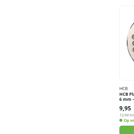
HCB
HCB Pl
6 mm –
9,95
12,04
inc
Op v