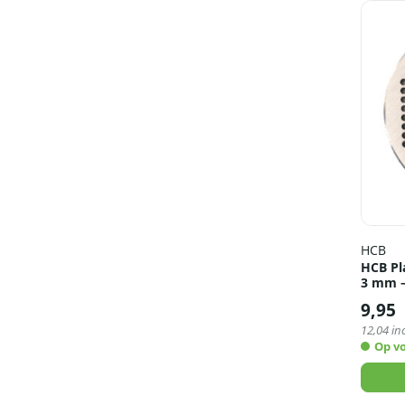
HCB
HCB Pl
3 mm –
9,95
12,04
inc
Op v