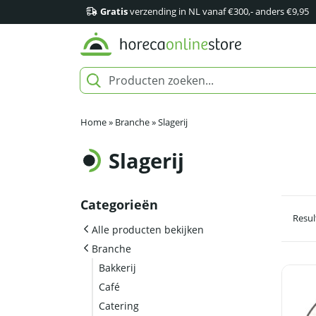
Gratis
verzending in NL vanaf €300,- anders €9,95
Home
»
Branche
»
Slagerij
Slagerij
Categorieën
Resul
Alle producten bekijken
Branche
Bakkerij
Café
Catering