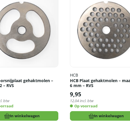
HCB
orsnijplaat gehaktmolen –
HCB Plaat gehaktmolen – maa
2 – RVS
6 mm – RVS
9,95
l. btw
12,04
incl. btw
oorraad
Op voorraad
In winkelwagen
In winkelwagen