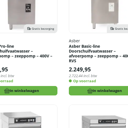
Gratis bezorging
Gratis be
Asber
ro-line
Asber Basic-line
huifvaatwasser –
Doorschuifvaatwasser –
pomp – zeeppomp – 400V –
afvoerpomp – zeeppomp – 40
RVS
,95
2.249,95
incl. btw
2.722,44
incl. btw
oorraad
Op voorraad
In winkelwagen
In winkelwagen