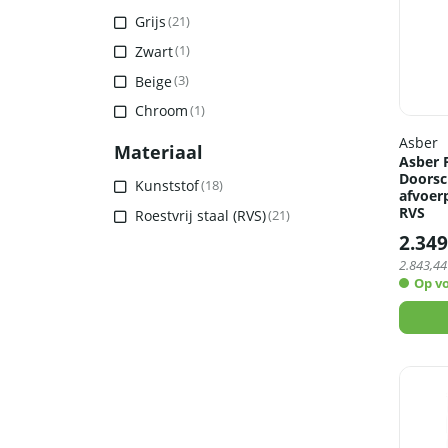
Grijs
(21)
Zwart
(1)
Beige
(3)
Chroom
(1)
Asber
Materiaal
Asber P
Doorsc
Kunststof
(18)
afvoer
RVS
Roestvrij staal (RVS)
(21)
2.349
2.843,44
Op v