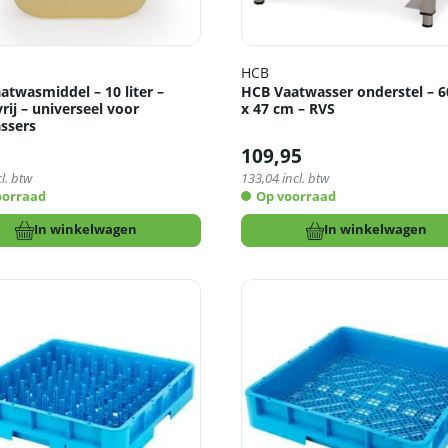
HCB
atwasmiddel – 10 liter –
HCB Vaatwasser onderstel – 6
rij – universeel voor
x 47 cm – RVS
ssers
5
109,95
l. btw
133,04
incl. btw
oorraad
Op voorraad
In winkelwagen
In winkelwagen