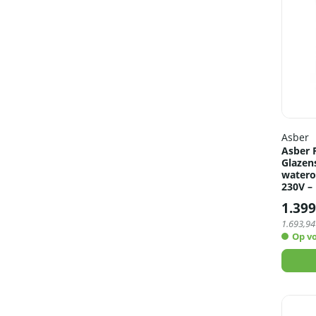
Asber
Asber P
Glazen
watero
230V –
1.399
1.693,94
Op v