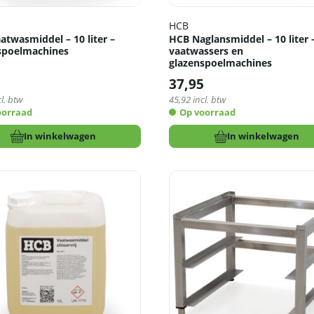
HCB
atwasmiddel – 10 liter –
HCB Naglansmiddel – 10 liter 
spoelmachines
vaatwassers en
glazenspoelmachines
5
37,95
l. btw
45,92
incl. btw
oorraad
Op voorraad
In winkelwagen
In winkelwagen