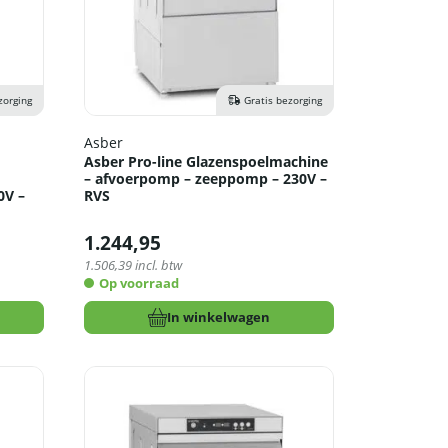
zorging
Gratis bezorging
Asber
Asber Pro-line Glazenspoelmachine
– afvoerpomp – zeeppomp – 230V –
0V –
RVS
1.244,95
1.506,39
incl. btw
Op voorraad
In winkelwagen