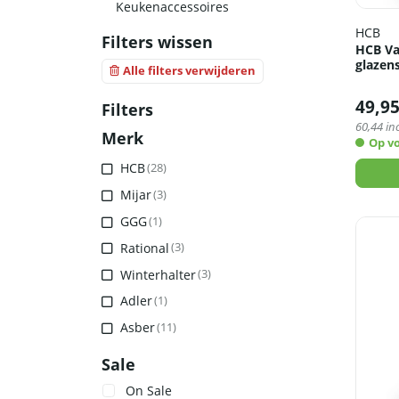
Keukenaccessoires
HCB
Filters wissen
HCB Va
glazen
Alle filters verwijderen
49,9
Filters
60,44
inc
Merk
Op v
HCB
(28)
Mijar
(3)
GGG
(1)
Rational
(3)
Winterhalter
(3)
Adler
(1)
Asber
(11)
Sale
On Sale