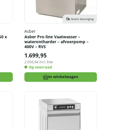
Gratis bezorging
Asber
50 x
Asber Pro-line Vaatwasser –
waterontharder – afvoerpomp –
400V – RVS
1.699,95
2.056,94
incl. btw
Op voorraad
In winkelwagen