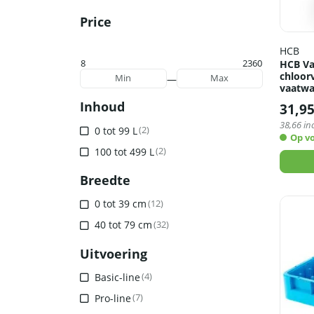
Price
HCB
8
2360
HCB Va
chloorv
—
Min
Max
vaatwa
Inhoud
31,9
38,66
inc
0 tot 99 L
(2)
Op v
100 tot 499 L
(2)
Breedte
0 tot 39 cm
(12)
40 tot 79 cm
(32)
Uitvoering
Basic-line
(4)
Pro-line
(7)