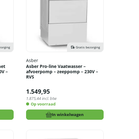
zorging
Gratis bezorging
Asber
met
Asber Pro-line Vaatwasser –
0V –
afvoerpomp – zeeppomp – 230V –
RVS
1.549,95
1.875,44
incl. btw
Op voorraad
In winkelwagen