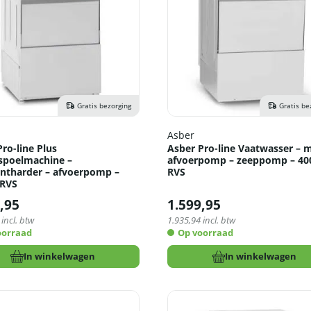
Gratis bezorging
Gratis be
Asber
ro-line Plus
Asber Pro-line Vaatwasser – 
spoelmachine –
afvoerpomp – zeeppomp – 40
ntharder – afvoerpomp –
RVS
 RVS
,95
1.599,95
incl. btw
1.935,94
incl. btw
oorraad
Op voorraad
In winkelwagen
In winkelwagen