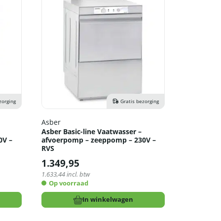
zorging
Gratis bezorging
Asber
Asber Basic-line Vaatwasser –
0V –
afvoerpomp – zeeppomp – 230V –
RVS
1.349,95
1.633,44
incl. btw
Op voorraad
In winkelwagen