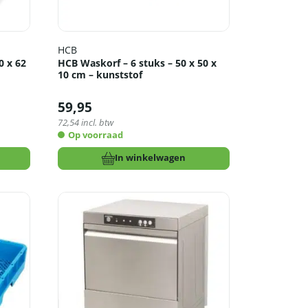
HCB
0 x 62
HCB Waskorf – 6 stuks – 50 x 50 x
10 cm – kunststof
59,95
72,54
incl. btw
Op voorraad
In winkelwagen