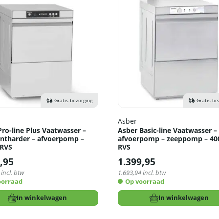
Gratis bezorging
Gratis be
Asber
Pro-line Plus Vaatwasser –
Asber Basic-line Vaatwasser –
ntharder – afvoerpomp –
afvoerpomp – zeeppomp – 40
 RVS
RVS
,95
1.399,95
incl. btw
1.693,94
incl. btw
oorraad
Op voorraad
In winkelwagen
In winkelwagen