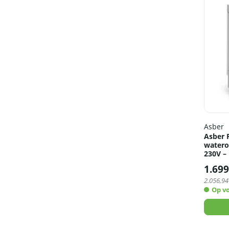
Asber
Asber 
watero
230V –
1.699
2.056,94
Op v