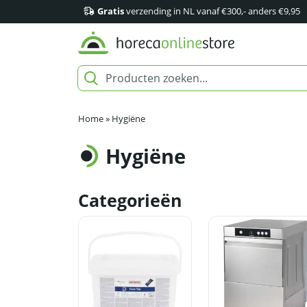
Gratis
verzending in NL vanaf €300,- anders €9,95
Home
»
Hygiëne
Hygiëne
Categorieën