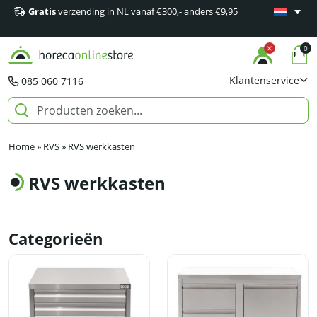
Gratis
verzending in NL vanaf €300,- anders €9,95
Minimaal 1
producten
0
Klantenservice
085 060 7116
Home
»
RVS
»
RVS werkkasten
RVS werkkasten
Categorieën