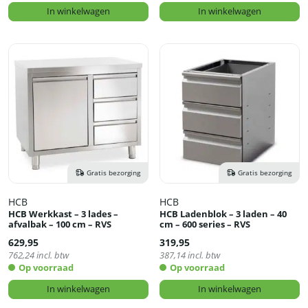
In winkelwagen
In winkelwagen
Gratis bezorging
Gratis bezorging
HCB
HCB
HCB Werkkast – 3 lades –
HCB Ladenblok – 3 laden – 40
afvalbak – 100 cm – RVS
cm – 600 series – RVS
629,95
319,95
762,24
incl. btw
387,14
incl. btw
Op voorraad
Op voorraad
In winkelwagen
In winkelwagen