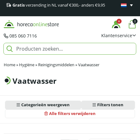
Gratis
verzending in NL vanaf €300,- anders €9,95
Minimaal 1
producten
0
Klantenservice
085 060 7116
Home
»
Hygiëne
»
Reinigingsmiddelen
»
Vaatwasser
Vaatwasser
Categorieën weergeven
Filters tonen
Alle filters verwijderen