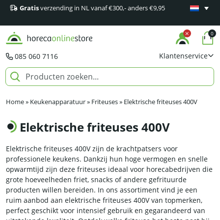
Gratis
verzending in NL vanaf €300,- anders €9,95
Minimaal 1
producten
0
Klantenservice
085 060 7116
Home
»
Keukenapparatuur
»
Friteuses
»
Elektrische friteuses 400V
Elektrische friteuses 400V
Elektrische friteuses 400V zijn de krachtpatsers voor
professionele keukens. Dankzij hun hoge vermogen en snelle
opwarmtijd zijn deze friteuses ideaal voor horecabedrijven die
grote hoeveelheden friet, snacks of andere gefrituurde
producten willen bereiden. In ons assortiment vind je een
ruim aanbod aan elektrische friteuses 400V van topmerken,
perfect geschikt voor intensief gebruik en gegarandeerd van