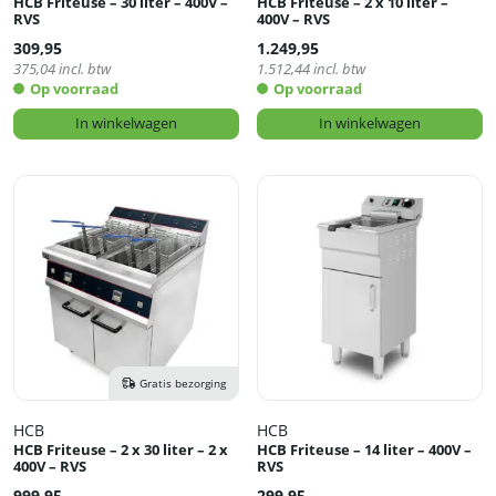
HCB Friteuse – 30 liter – 400V –
HCB Friteuse – 2 x 10 liter –
RVS
400V – RVS
309,95
1.249,95
375,04
incl. btw
1.512,44
incl. btw
Op voorraad
Op voorraad
In winkelwagen
In winkelwagen
Gratis bezorging
HCB
HCB
HCB Friteuse – 2 x 30 liter – 2 x
HCB Friteuse – 14 liter – 400V –
400V – RVS
RVS
999,95
299,95