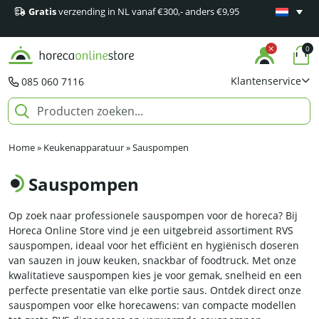
Gratis
verzending in NL vanaf €300,- anders €9,95
Minimaal 1
producten
0
Klantenservice
085 060 7116
Home
»
Keukenapparatuur
»
Sauspompen
Sauspompen
Op zoek naar professionele sauspompen voor de horeca? Bij
Horeca Online Store vind je een uitgebreid assortiment RVS
sauspompen, ideaal voor het efficiënt en hygiënisch doseren
van sauzen in jouw keuken, snackbar of foodtruck. Met onze
kwalitatieve sauspompen kies je voor gemak, snelheid en een
perfecte presentatie van elke portie saus. Ontdek direct onze
sauspompen voor elke horecawens: van compacte modellen