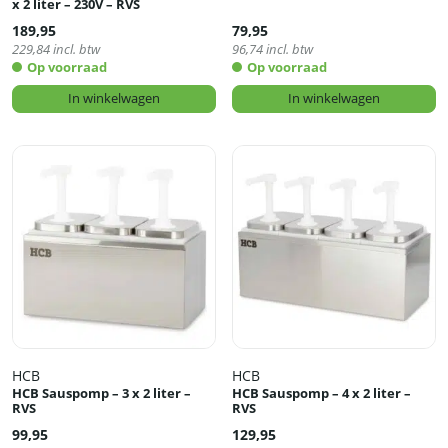
x 2 liter – 230V – RVS
189,95
79,95
229,84
incl. btw
96,74
incl. btw
Op voorraad
Op voorraad
In winkelwagen
In winkelwagen
HCB
HCB
HCB Sauspomp – 3 x 2 liter –
HCB Sauspomp – 4 x 2 liter –
RVS
RVS
99,95
129,95