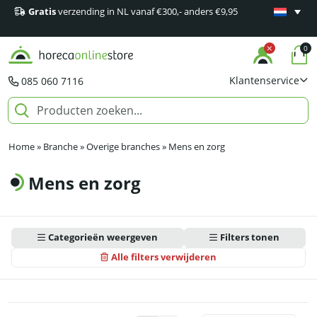
Gratis
verzending in NL vanaf €300,- anders €9,95
Minimaal 1
producten
0
Klantenservice
085 060 7116
Home
»
Branche
»
Overige branches
»
Mens en zorg
Mens en zorg
Categorieën weergeven
Filters tonen
Alle filters verwijderen