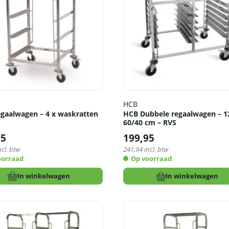
HCB
gaalwagen – 4 x waskratten
HCB Dubbele regaalwagen – 1
60/40 cm – RVS
95
199,95
ncl. btw
241,94
incl. btw
oorraad
Op voorraad
In winkelwagen
In winkelwagen