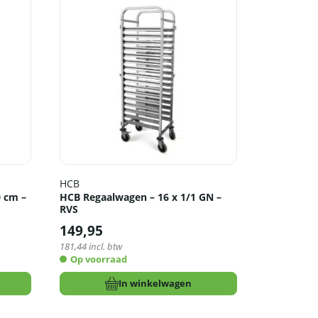
HCB
0 cm –
HCB Regaalwagen – 16 x 1/1 GN –
RVS
149,95
181,44
incl. btw
Op voorraad
In winkelwagen