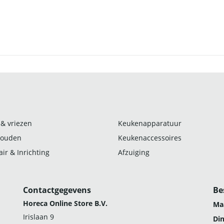
 & vriezen
Keukenapparatuur
ouden
Keukenaccessoires
ir & Inrichting
Afzuiging
Contactgegevens
Be
Horeca Online Store B.V.
Ma
Irislaan 9
Di