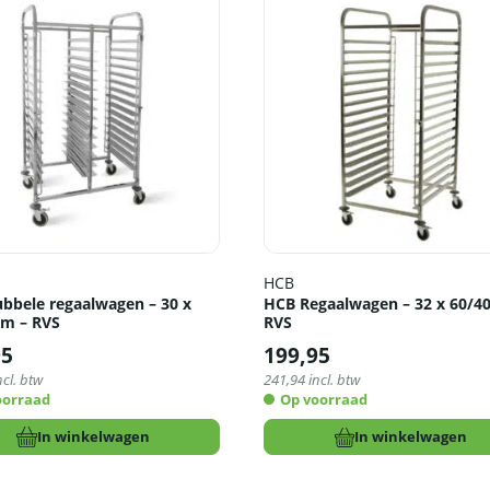
HCB
bbele regaalwagen – 30 x
HCB Regaalwagen – 32 x 60/4
cm – RVS
RVS
95
199,95
ncl. btw
241,94
incl. btw
oorraad
Op voorraad
In winkelwagen
In winkelwagen