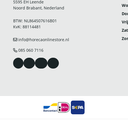
5595 EH Leende
Wo
Noord Brabant, Nederland
Do
BTW: NL864507616B01
Vri
KvK: 88114481
Zat
Zo
info@horecaonlinestore.nl
085 060 7116