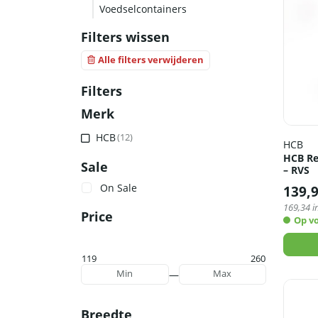
Voedselcontainers
Filters wissen
Alle filters verwijderen
Filters
Merk
HCB
(12)
HCB
HCB Re
Sale
– RVS
On Sale
139,
169,34
i
Price
Op v
119
260
—
Min
Max
Breedte