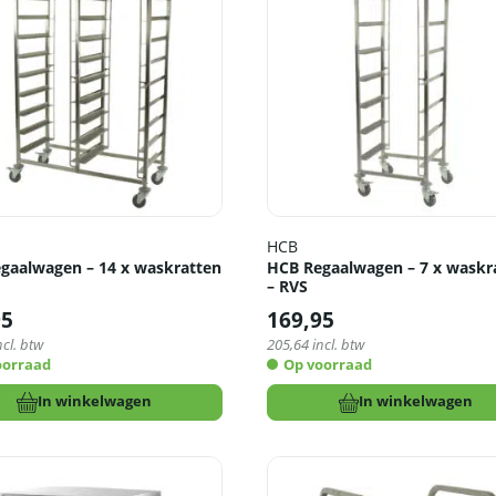
HCB
gaalwagen – 14 x waskratten
HCB Regaalwagen – 7 x waskr
– RVS
95
169,95
ncl. btw
205,64
incl. btw
oorraad
Op voorraad
In winkelwagen
In winkelwagen