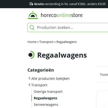
Gratis
verzending in NL vanaf €300,- anders €9,95
Home
»
Transport
»
Regaalwagens
Regaalwagens
Categorieën
Toont
Alle producten bekijken
Transport
Overige transport
Regaalwagens
Serveerwagens