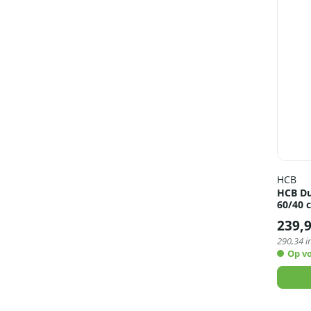
HCB
HCB Du
60/40 
239,
290,34
i
Op v