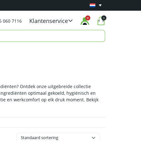
Minimaal 1 jaar
Carry-in garantie
op al onze p
0
Klantenservice
5 060 7116
ediënten? Ontdek onze uitgebreide collectie
ingrediënten optimaal gekoeld, hygiënisch en
ëntie en werkcomfort op elk druk moment. Bekijk