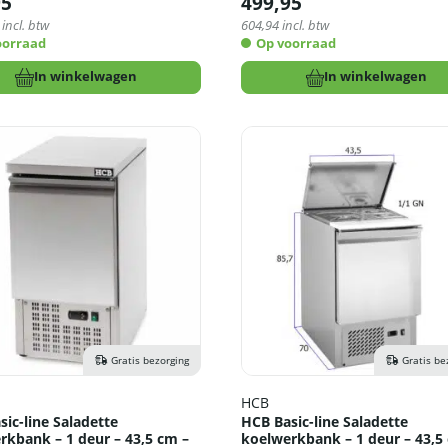
95
499,95
incl. btw
604,94
incl. btw
oorraad
Op voorraad
In winkelwagen
In winkelwagen
Gratis bezorging
Gratis be
HCB
ic-line Saladette
HCB Basic-line Saladette
rkbank – 1 deur – 43,5 cm –
koelwerkbank – 1 deur – 43,5