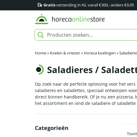
Gratis
verzending in NL vanaf €300,- anders €9,95
Home
»
Koelen & vriezen
»
Horeca koelingen
»
Saladieres
Saladieres / Saladet
Op zoek naar de perfecte oplossing voor het vers
saladieres en saladettes, speciaal ontworpen vo
direct binnen handbereik. Of je nu een pizzeria, 
het assortiment en vind de saladiere of saladette 
Categorieën
Toont