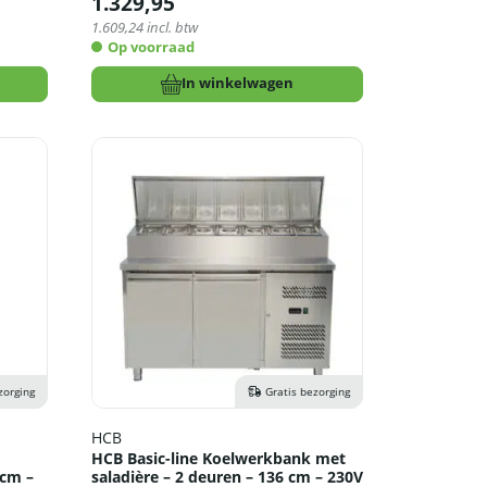
1.329,95
1.609,24
incl. btw
Op voorraad
In winkelwagen
zorging
Gratis bezorging
HCB
HCB Basic-line Koelwerkbank met
 cm –
saladière – 2 deuren – 136 cm – 230V