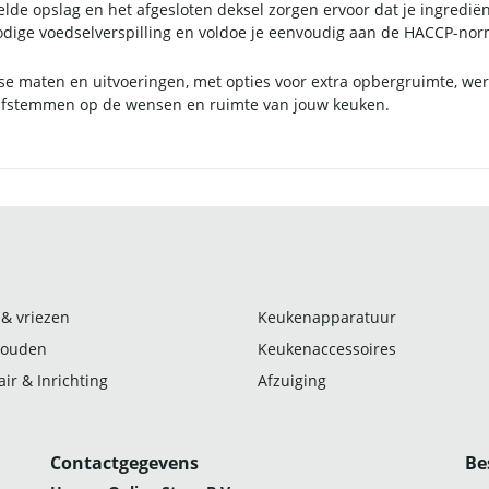
elde opslag en het afgesloten deksel zorgen ervoor dat je ingredië
odige voedselverspilling en voldoe je eenvoudig aan de HACCP-no
erse maten en uitvoeringen, met opties voor extra opbergruimte, we
t afstemmen op de wensen en ruimte van jouw keuken.
 & vriezen
Keukenapparatuur
ouden
Keukenaccessoires
ir & Inrichting
Afzuiging
Contactgegevens
Be