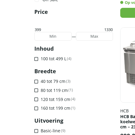
Op v
Price
399
1330
—
Min
Max
Inhoud
100 tot 499 L
(4)
Breedte
40 tot 79 cm
(3)
80 tot 119 cm
(1)
120 tot 159 cm
(4)
160 tot 199 cm
(1)
HCB
HCB Bas
Uitvoering
koelwe
cm – 2
Basic-line
(9)