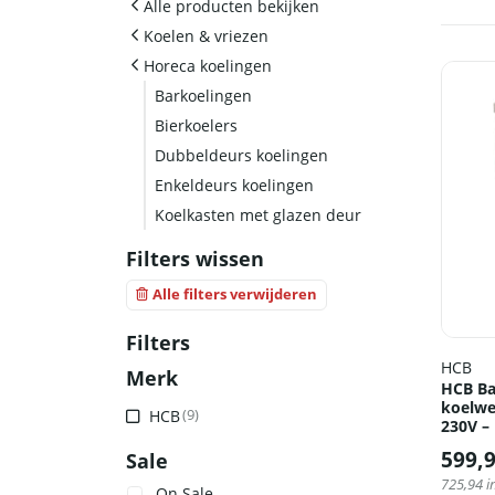
Alle producten bekijken
Koelen & vriezen
Horeca koelingen
Barkoelingen
Bierkoelers
Dubbeldeurs koelingen
Enkeldeurs koelingen
Koelkasten met glazen deur
Filters wissen
Alle filters verwijderen
Filters
HCB
Merk
HCB Bas
koelwe
HCB
(9)
230V –
599,
Sale
725,94
i
On Sale