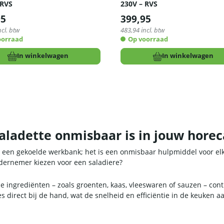
 RVS
230V – RVS
95
399,95
ncl. btw
483,94
incl. btw
oorraad
Op voorraad
In winkelwagen
In winkelwagen
aladette onmisbaar is in jouw hore
en een gekoelde werkbank; het is een onmisbaar hulpmiddel voor el
dernemer kiezen voor een saladiere?
rse ingrediënten – zoals groenten, kaas, vleeswaren of sauzen – con
 direct bij de hand, wat de snelheid en efficiëntie in de keuken aan