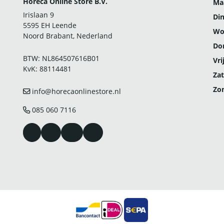
Horeca Online Store B.V.
Ma
Irislaan 9
Di
5595 EH Leende
Wo
Noord Brabant, Nederland
Do
BTW: NL864507616B01
Vri
KvK: 88114481
Zat
Zo
info@horecaonlinestore.nl
085 060 7116