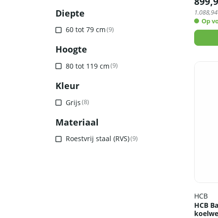
899,
Diepte
1.088,94
Op v
60 tot 79 cm
(9)
Hoogte
80 tot 119 cm
(9)
Kleur
Grijs
(8)
Materiaal
Roestvrij staal (RVS)
(9)
HCB
HCB Bas
koelwe