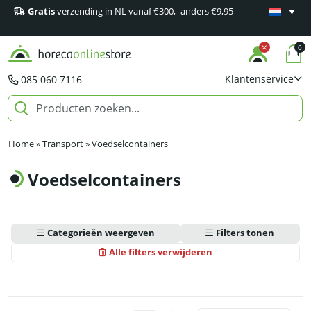
Gratis
verzending in NL vanaf €300,- anders €9,95
Minimaal 1
producten
0
Klantenservice
085 060 7116
Home
»
Transport
»
Voedselcontainers
Voedselcontainers
Categorieën weergeven
Filters tonen
Alle filters verwijderen