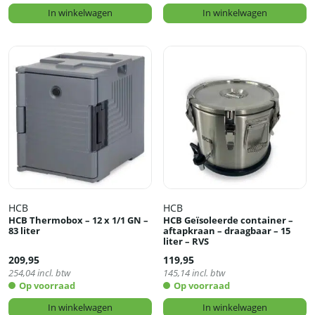
In winkelwagen
In winkelwagen
HCB
HCB
HCB Thermobox – 12 x 1/1 GN –
HCB Geïsoleerde container –
83 liter
aftapkraan – draagbaar – 15
liter – RVS
209,95
119,95
254,04
incl. btw
145,14
incl. btw
Op voorraad
Op voorraad
In winkelwagen
In winkelwagen