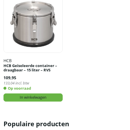
HCB
HCB Geïsoleerde container –
draagbaar – 15 liter – RVS
109,95
133,04
incl. btw
Op voorraad
In winkelwagen
Populaire producten