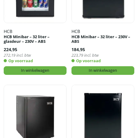
HCB
HCB
HCB Minibar – 32 liter –
HCB Minibar – 32 liter – 230V –
glasdeur – 230V – ABS
ABS
224,95
184,95
272,19
incl. btw
223,79
incl. btw
Op voorraad
Op voorraad
In winkelwagen
In winkelwagen