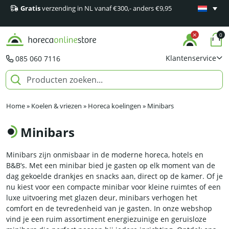
Gratis
verzending in NL vanaf €300,- anders €9,95
Minimaal 1
producten
0
Klantenservice
085 060 7116
Home
»
Koelen & vriezen
»
Horeca koelingen
»
Minibars
Minibars
Minibars zijn onmisbaar in de moderne horeca, hotels en
B&B’s. Met een minibar bied je gasten op elk moment van de
dag gekoelde drankjes en snacks aan, direct op de kamer. Of je
nu kiest voor een compacte minibar voor kleine ruimtes of een
luxe uitvoering met glazen deur, minibars verhogen het
comfort en de tevredenheid van je gasten. In onze webshop
vind je een ruim assortiment energiezuinige en geruisloze