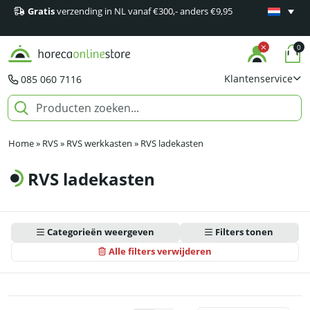
Gratis
verzending in NL vanaf €300,- anders €9,95
Minimaal 1
producten
0
Klantenservice
085 060 7116
Home
»
RVS
»
RVS werkkasten
»
RVS ladekasten
RVS ladekasten
Categorieën weergeven
Filters tonen
Alle filters verwijderen