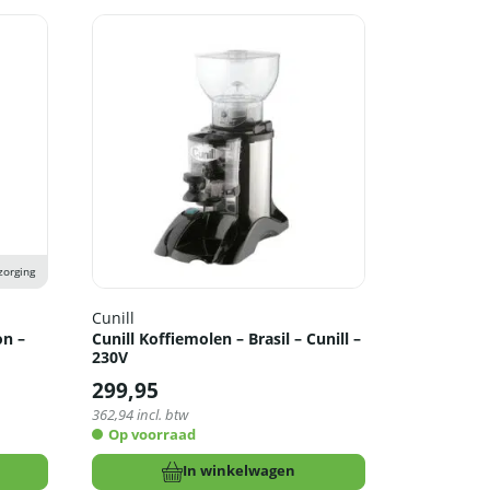
zorging
Cunill
on –
Cunill Koffiemolen – Brasil – Cunill –
230V
299,95
362,94
incl. btw
Op voorraad
In winkelwagen