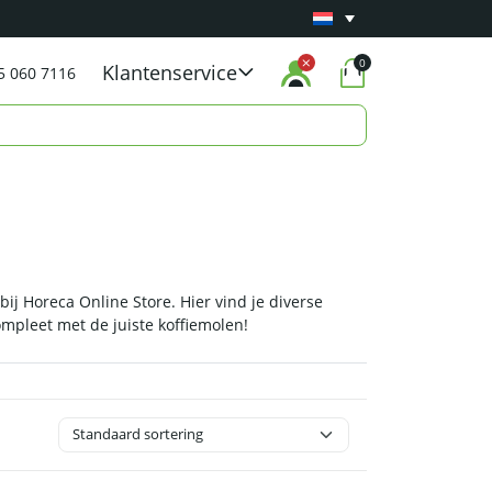
Minimaal 1 jaar
Carry-in garantie
op al onze p
0
Klantenservice
5 060 7116
j Horeca Online Store. Hier vind je diverse
ompleet met de juiste koffiemolen!