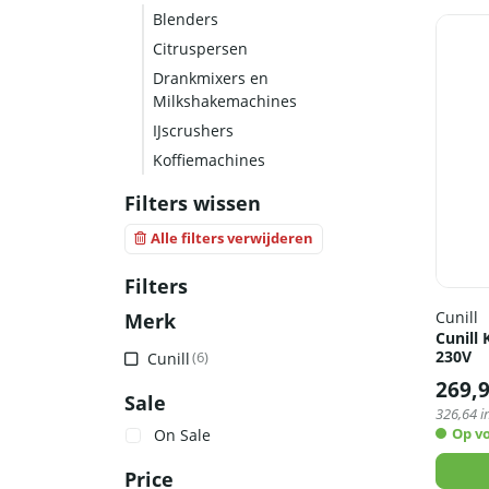
Blenders
Citruspersen
Drankmixers en
Milkshakemachines
IJscrushers
Koffiemachines
Filters wissen
Alle filters verwijderen
Filters
Cunill
Merk
Cunill 
230V
Cunill
(6)
269,
Sale
326,64
i
Op v
On Sale
Price