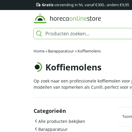
Gratis
verzending in NL vanaf €300,- anders €9,95
Home
»
Barapparatuur
»
Koffiemolens
Koffiemolens
Op zoek naar een professionele koffiemolen voor
modellen van topmerken als Cunill, perfect voor v
Categorieën
Toont
Alle producten bekijken
Barapparatuur