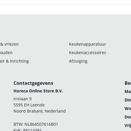
 & vriezen
Keukenapparatuur
ouden
Keukenaccessoires
ir & Inrichting
Afzuiging
Contactgegevens
Be
Horeca Online Store B.V.
Ma
Irislaan 9
Di
5595 EH Leende
Wo
Noord Brabant, Nederland
Do
BTW: NL864507616B01
Vri
KvK: 88114481