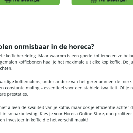
In winkelwagen
In winkelwagen
len onmisbaar in de horeca?
ele koffiebereiding. Maar waarom is een goede koffiemolen zo belan
gemalen koffiebonen haal je het maximale uit elke kop koffie. De ju
chten.
gwaardige koffiemolens, onder andere van het gerenommeerde merk C
 constante maling – essentieel voor een stabiele kwaliteit. Of je 
are prestaties.
et alleen de kwaliteit van je koffie, maar ook je efficiëntie acht
l in smaakbeleving. Kies je voor Horeca Online Store, dan profiteer
n investeer in koffie die het verschil maakt!