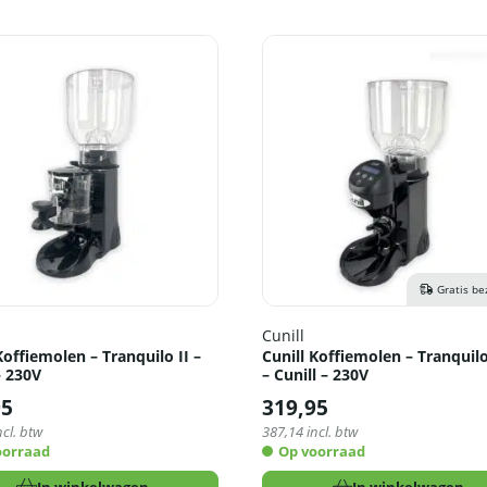
Gratis be
Cunill
Koffiemolen – Tranquilo II –
Cunill Koffiemolen – Tranquil
– 230V
– Cunill – 230V
95
319,95
ncl. btw
387,14
incl. btw
oorraad
Op voorraad