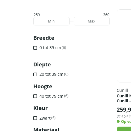
259
360
—
Min
Max
Breedte
0 tot 39 cm
(6)
Diepte
20 tot 39 cm
(6)
Hoogte
Cunill
Cunill 
40 tot 79 cm
(6)
Cunill 
Kleur
259,
314,54
i
Zwart
(6)
Op v
Materiaal