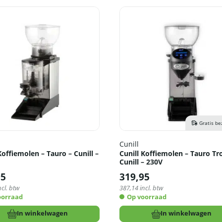
Gratis be
Cunill
Koffiemolen – Tauro – Cunill –
Cunill Koffiemolen – Tauro Tr
Cunill – 230V
95
319,95
ncl. btw
387,14
incl. btw
oorraad
Op voorraad
In winkelwagen
In winkelwagen