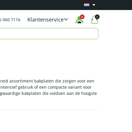
Minimaal 1 jaar
Carry-in garantie
op al onze p
0
Klantenservice
5 060 7116
breid assortiment bakplaten die zorgen voor een
 intensief gebruik of een compacte variant voor
oogwaardige bakplaten die voldoen aan de hoogste