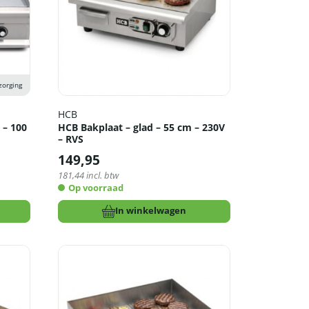
zorging
HCB
 – 100
HCB Bakplaat – glad – 55 cm – 230V
– RVS
149,95
181,44
incl. btw
Op voorraad
In winkelwagen