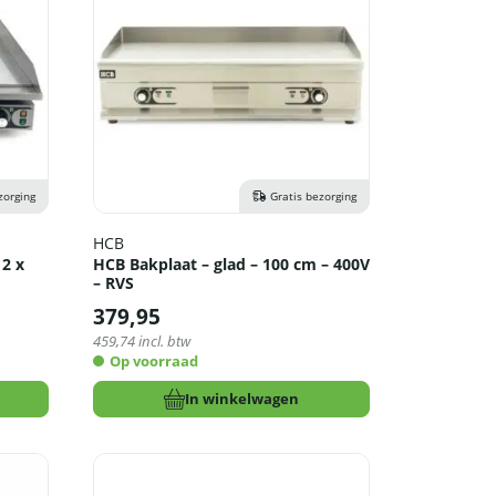
zorging
Gratis bezorging
HCB
 2 x
HCB Bakplaat – glad – 100 cm – 400V
– RVS
379,95
459,74
incl. btw
Op voorraad
In winkelwagen