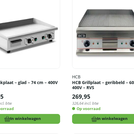
HCB
kplaat – glad – 74 cm – 400V
HCB Grillplaat – geribbeld – 6
400V – RVS
95
269,95
ncl. btw
326,64
incl. btw
oorraad
Op voorraad
In winkelwagen
In winkelwagen