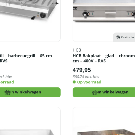
Gratis be
HCB
ll – barbecuegrill – 65 cm –
HCB Bakplaat – glad – chroom
 RVS
cm – 400V – RVS
5
479,95
ncl. btw
580,74
incl. btw
oorraad
Op voorraad
In winkelwagen
In winkelwagen