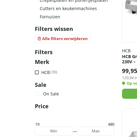
Crepesplaten en poffertjesplaten
Cutters en keukenmachines
Fornuizen
Filters wissen
Alle filters verwijderen
HCB
Filters
HCB Gri
Merk
230V –
99,9
HCB
(39)
120,94
i
Op v
Sale
On Sale
Price
19
480
—
Min
Max