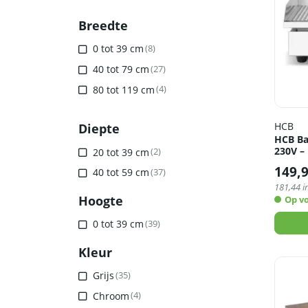
Breedte
0 tot 39 cm
(8)
40 tot 79 cm
(27)
80 tot 119 cm
(4)
HCB
Diepte
HCB Ba
230V –
20 tot 39 cm
(2)
149,
40 tot 59 cm
(37)
181,44
i
Hoogte
Op v
0 tot 39 cm
(39)
Kleur
Grijs
(35)
Chroom
(4)