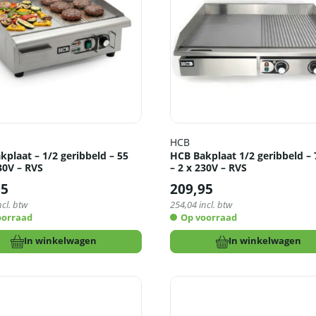
HCB
plaat – 1/2 geribbeld – 55
HCB Bakplaat 1/2 geribbeld –
30V – RVS
– 2 x 230V – RVS
95
209,95
ncl. btw
254,04
incl. btw
oorraad
Op voorraad
In winkelwagen
In winkelwagen