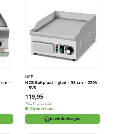
HCB
0 cm –
HCB Bakplaat – glad – 36 cm – 230V
– RVS
119,95
145,14
incl. btw
Op voorraad
In winkelwagen