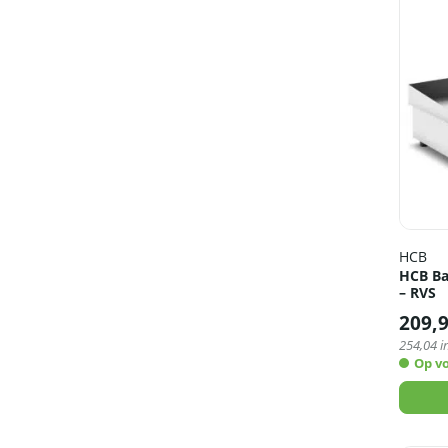
HCB
HCB Ba
– RVS
209,
254,04
i
Op v