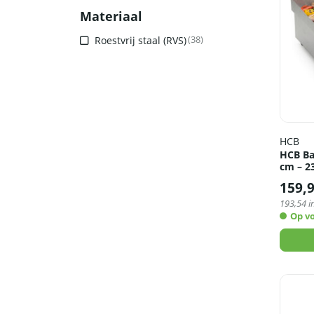
Materiaal
Roestvrij staal (RVS)
(38)
HCB
HCB Bak
cm – 2
159,
193,54
i
Op v