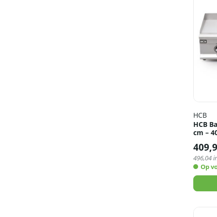
HCB
HCB Ba
cm – 4
409,
496,04
i
Op v