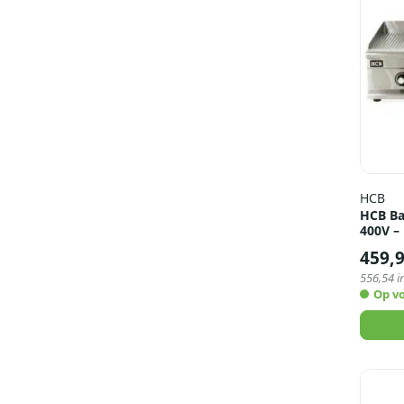
HCB
HCB Ba
400V –
459,
556,54
i
Op v