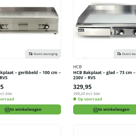
Gratis bezorging
Gratis be
HCB
kplaat – geribbeld – 100 cm –
HCB Bakplaat – glad – 73 cm –
 RVS
230V – RVS
95
329,95
ncl. btw
399,24
incl. btw
oorraad
Op voorraad
In winkelwagen
In winkelwagen