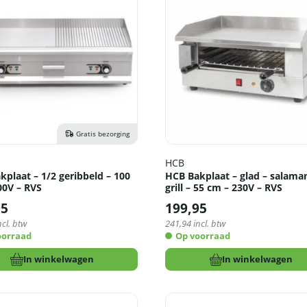
Gratis bezorging
HCB
kplaat – 1/2 geribbeld – 100
HCB Bakplaat – glad – salama
00V – RVS
grill – 55 cm – 230V – RVS
95
199,95
ncl. btw
241,94
incl. btw
oorraad
Op voorraad
In winkelwagen
In winkelwagen