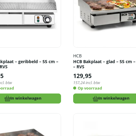
HCB
kplaat – geribbeld – 55 cm –
HCB Bakplaat – glad – 55 cm –
 RVS
– RVS
95
129,95
ncl. btw
157,24
incl. btw
oorraad
Op voorraad
In winkelwagen
In winkelwagen