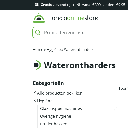
Gratis
verzending in NL vanaf €300,- anders €9,95
Home
»
Hygiëne
»
Waterontharders
Waterontharders
Categorieën
Toont
Alle producten bekijken
Hygiëne
Glazenspoelmachines
Overige hygiëne
Prullenbakken