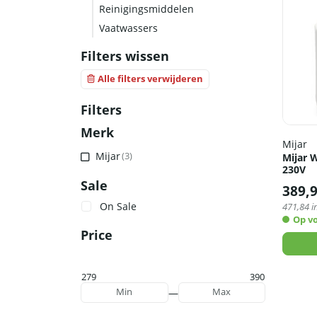
Reinigingsmiddelen
Vaatwassers
Filters wissen
Alle filters verwijderen
Filters
Merk
Mijar
Mijar
(3)
Mijar W
230V
Sale
389,
On Sale
471,84
i
Op v
Price
279
390
—
Min
Max