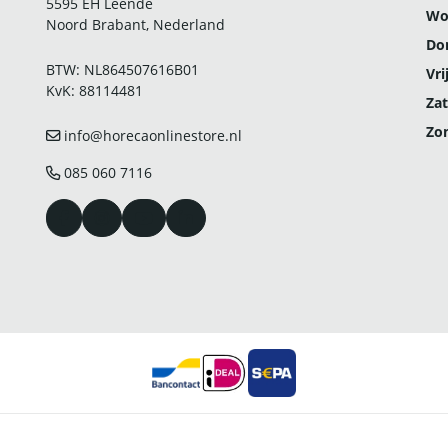
5595 EH Leende
Wo
Noord Brabant, Nederland
Do
BTW: NL864507616B01
Vri
KvK: 88114481
Zat
Zo
info@horecaonlinestore.nl
085 060 7116