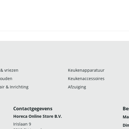
 & vriezen
Keukenapparatuur
ouden
Keukenaccessoires
ir & Inrichting
Afzuiging
Contactgegevens
Be
Horeca Online Store B.V.
Ma
Irislaan 9
Di