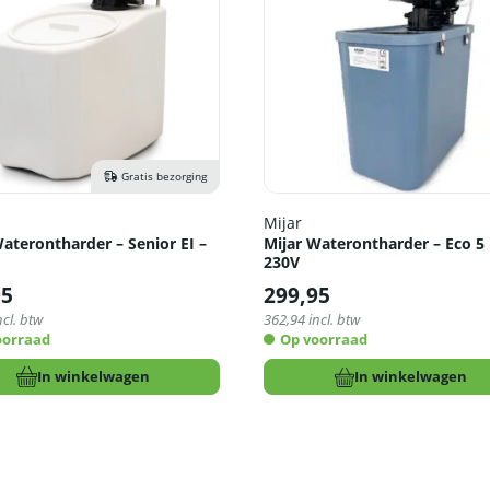
Gratis bezorging
Mijar
aterontharder – Senior EI –
Mijar Waterontharder – Eco 5 
230V
95
299,95
ncl. btw
362,94
incl. btw
oorraad
Op voorraad
In winkelwagen
In winkelwagen