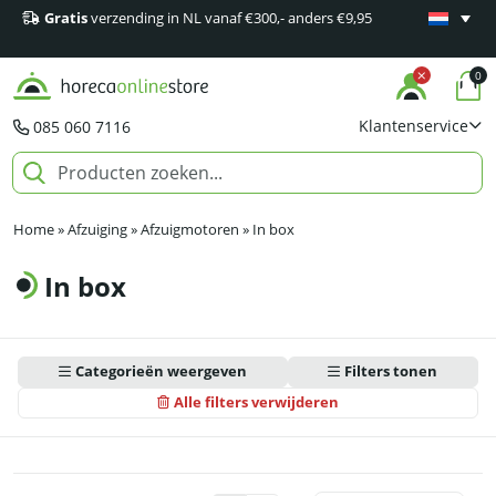
Gratis
verzending in NL vanaf €300,- anders €9,95
Minimaal 1
producten
0
Klantenservice
085 060 7116
Home
»
Afzuiging
»
Afzuigmotoren
»
In box
In box
Categorieën weergeven
Filters tonen
Alle filters verwijderen