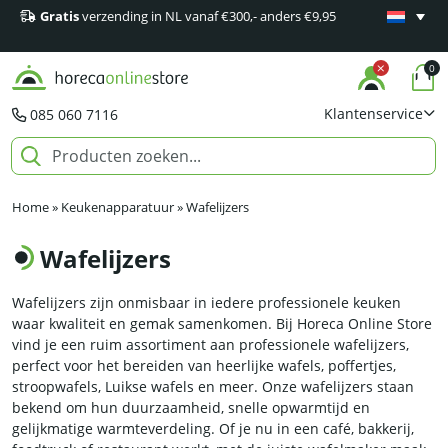
Gratis
verzending in NL vanaf €300,- anders €9,95
Minimaal 1
producten
0
Klantenservice
085 060 7116
Home
»
Keukenapparatuur
»
Wafelijzers
Wafelijzers
Wafelijzers zijn onmisbaar in iedere professionele keuken
waar kwaliteit en gemak samenkomen. Bij Horeca Online Store
vind je een ruim assortiment aan professionele wafelijzers,
perfect voor het bereiden van heerlijke wafels, poffertjes,
stroopwafels, Luikse wafels en meer. Onze wafelijzers staan
bekend om hun duurzaamheid, snelle opwarmtijd en
gelijkmatige warmteverdeling. Of je nu in een café, bakkerij,