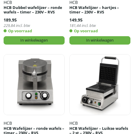
HCB
HCB
HCB Dubbel wafelijzer – ronde
HCB Wafelijzer – hartjes –
wafels – timer – 230V – RVS
timer – 230V – RVS
189,95
149,95
229,84
incl. btw
181,44
incl. btw
Op voorraad
Op voorraad
In winkelwagen
In winkelwagen
HCB
HCB
HCB Wafelijzer – ronde wafels –
HCB Wafelijzer – Luikse wafels
timer – 230V – RVS
– 2 st – 230V – RVS