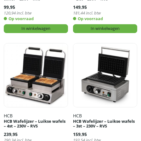
99,95
149,95
120,94
incl. btw
181,44
incl. btw
Op voorraad
Op voorraad
In winkelwagen
In winkelwagen
HCB
HCB
HCB Wafelijzer – Luikse wafels
HCB Wafelijzer – Luikse wafels
– 4st – 230V – RVS
– 3st – 230V – RVS
239,95
159,95
290,34
incl. btw
193,54
incl. btw