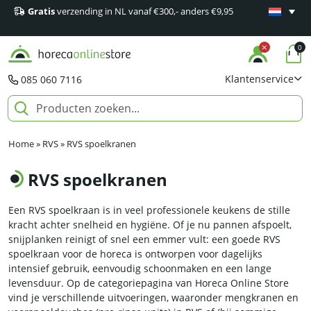
Gratis
verzending in NL vanaf €300,- anders €9,95
Minimaal 1
producten
0
Klantenservice
085 060 7116
Home
»
RVS
»
RVS spoelkranen
RVS spoelkranen
Een RVS spoelkraan is in veel professionele keukens de stille
kracht achter snelheid en hygiëne. Of je nu pannen afspoelt,
snijplanken reinigt of snel een emmer vult: een goede RVS
spoelkraan voor de horeca is ontworpen voor dagelijks
intensief gebruik, eenvoudig schoonmaken en een lange
levensduur. Op de categoriepagina van Horeca Online Store
vind je verschillende uitvoeringen, waaronder mengkranen en