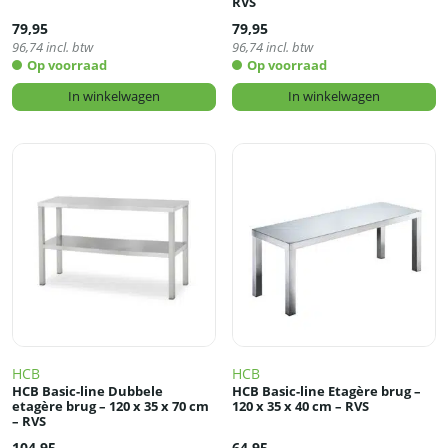
RVS
79,95
79,95
96,74
incl. btw
96,74
incl. btw
Op voorraad
Op voorraad
In winkelwagen
In winkelwagen
HCB
HCB
HCB Basic-line Dubbele
HCB Basic-line Etagère brug –
etagère brug – 120 x 35 x 70 cm
120 x 35 x 40 cm – RVS
– RVS
104,95
64,95