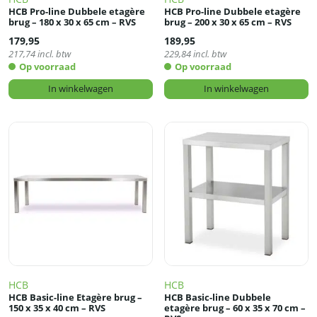
HCB Pro-line Dubbele etagère
HCB Pro-line Dubbele etagère
brug – 180 x 30 x 65 cm – RVS
brug – 200 x 30 x 65 cm – RVS
179,95
189,95
217,74
incl. btw
229,84
incl. btw
Op voorraad
Op voorraad
In winkelwagen
In winkelwagen
HCB
HCB
HCB Basic-line Etagère brug –
HCB Basic-line Dubbele
150 x 35 x 40 cm – RVS
etagère brug – 60 x 35 x 70 cm –