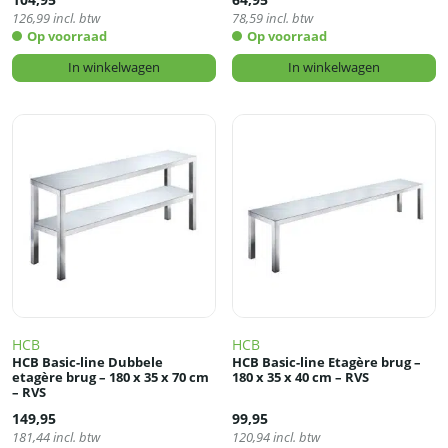
126,99
incl. btw
78,59
incl. btw
Op voorraad
Op voorraad
In winkelwagen
In winkelwagen
HCB
HCB
HCB Basic-line Dubbele
HCB Basic-line Etagère brug –
etagère brug – 180 x 35 x 70 cm
180 x 35 x 40 cm – RVS
– RVS
149,95
99,95
181,44
incl. btw
120,94
incl. btw