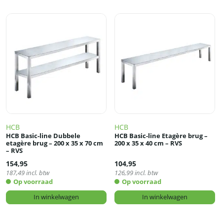
HCB
HCB
HCB Basic-line Dubbele
HCB Basic-line Etagère brug –
etagère brug – 200 x 35 x 70 cm
200 x 35 x 40 cm – RVS
– RVS
154,95
104,95
187,49
incl. btw
126,99
incl. btw
Op voorraad
Op voorraad
In winkelwagen
In winkelwagen