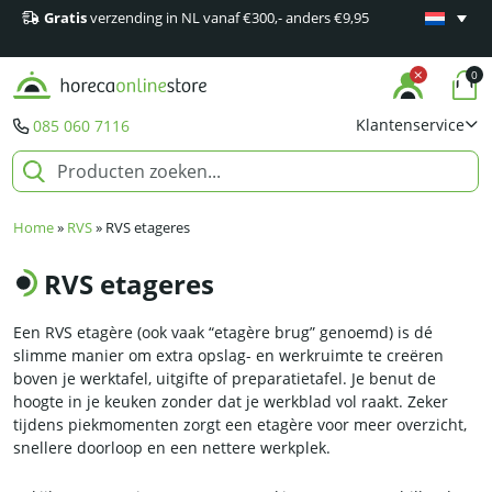
Gratis
verzending in NL vanaf €300,- anders €9,95
Minimaal 1
producten
0
Klantenservice
085 060 7116
Home
»
RVS
»
RVS etageres
RVS etageres
Een RVS etagère (ook vaak “etagère brug” genoemd) is dé
slimme manier om extra opslag- en werkruimte te creëren
boven je werktafel, uitgifte of preparatietafel. Je benut de
hoogte in je keuken zonder dat je werkblad vol raakt. Zeker
tijdens piekmomenten zorgt een etagère voor meer overzicht,
snellere doorloop en een nettere werkplek.