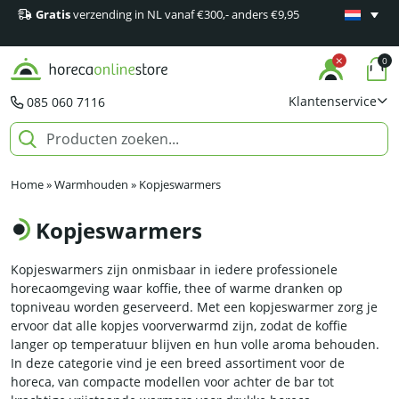
Gratis
verzending in NL vanaf €300,- anders €9,95
Minimaal 1
producten
0
Klantenservice
085 060 7116
Home
»
Warmhouden
»
Kopjeswarmers
Kopjeswarmers
Kopjeswarmers zijn onmisbaar in iedere professionele
horecaomgeving waar koffie, thee of warme dranken op
topniveau worden geserveerd. Met een kopjeswarmer zorg je
ervoor dat alle kopjes voorverwarmd zijn, zodat de koffie
langer op temperatuur blijven en hun volle aroma behouden.
In deze categorie vind je een breed assortiment voor de
horeca, van compacte modellen voor achter de bar tot