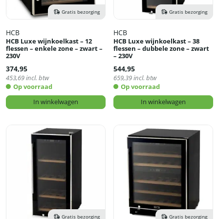
Gratis bezorging
Gratis bezorging
HCB
HCB
HCB Luxe wijnkoelkast – 12
HCB Luxe wijnkoelkast – 38
flessen – enkele zone – zwart –
flessen – dubbele zone – zwart
230V
– 230V
374,95
544,95
453,69
incl. btw
659,39
incl. btw
Op voorraad
Op voorraad
In winkelwagen
In winkelwagen
Gratis bezorging
Gratis bezorging