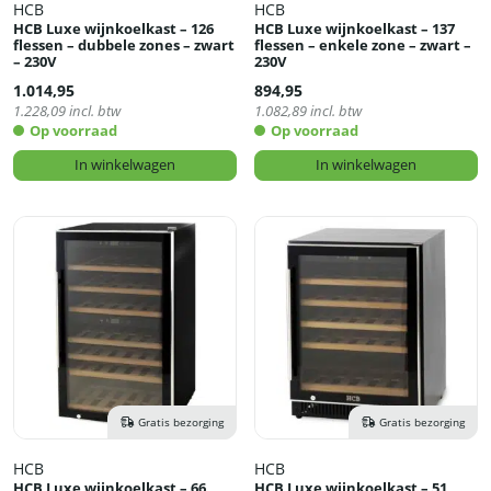
HCB
HCB
HCB Luxe wijnkoelkast – 126
HCB Luxe wijnkoelkast – 137
flessen – dubbele zones – zwart
flessen – enkele zone – zwart –
– 230V
230V
1.014,95
894,95
1.228,09
incl. btw
1.082,89
incl. btw
Op voorraad
Op voorraad
In winkelwagen
In winkelwagen
Gratis bezorging
Gratis bezorging
HCB
HCB
HCB Luxe wijnkoelkast – 66
HCB Luxe wijnkoelkast – 51