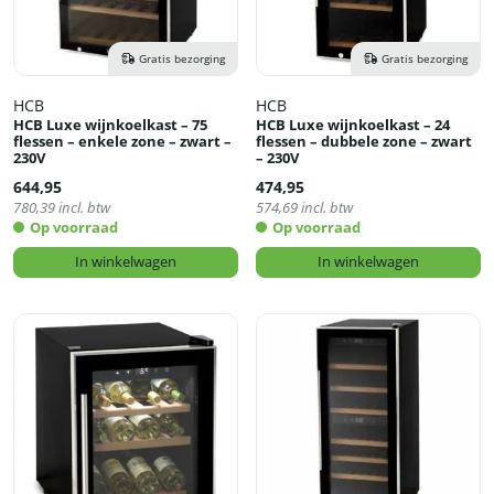
Gratis bezorging
Gratis bezorging
HCB
HCB
HCB Luxe wijnkoelkast – 75
HCB Luxe wijnkoelkast – 24
flessen – enkele zone – zwart –
flessen – dubbele zone – zwart
230V
– 230V
644,95
474,95
780,39
incl. btw
574,69
incl. btw
Op voorraad
Op voorraad
In winkelwagen
In winkelwagen