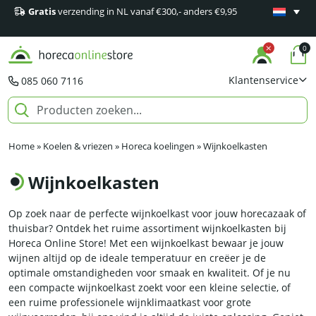
Gratis
verzending in NL vanaf €300,- anders €9,95
Minimaal 1
producten
0
Klantenservice
085 060 7116
Home
»
Koelen & vriezen
»
Horeca koelingen
»
Wijnkoelkasten
Wijnkoelkasten
Op zoek naar de perfecte wijnkoelkast voor jouw horecazaak of
thuisbar? Ontdek het ruime assortiment wijnkoelkasten bij
Horeca Online Store! Met een wijnkoelkast bewaar je jouw
wijnen altijd op de ideale temperatuur en creëer je de
optimale omstandigheden voor smaak en kwaliteit. Of je nu
een compacte wijnkoelkast zoekt voor een kleine selectie, of
een ruime professionele wijnklimaatkast voor grote