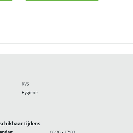
RVS
Hygiëne
schikbaar tijdens
andag:
08:30 - 17:00