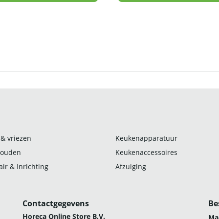
 & vriezen
Keukenapparatuur
ouden
Keukenaccessoires
ir & Inrichting
Afzuiging
Contactgegevens
Be
Horeca Online Store B.V.
Ma