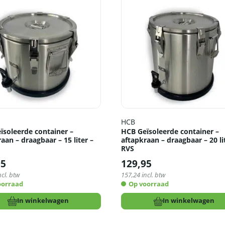
HCB
ïsoleerde container –
HCB Geïsoleerde container –
aan – draagbaar – 15 liter –
aftapkraan – draagbaar – 20 li
RVS
95
129,95
ncl. btw
157,24
incl. btw
oorraad
Op voorraad
In winkelwagen
In winkelwagen