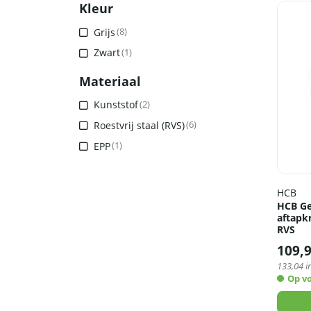
Kleur
Grijs
(8)
Zwart
(1)
Materiaal
Kunststof
(2)
Roestvrij staal (RVS)
(6)
EPP
(1)
HCB
HCB Ge
aftapkr
RVS
109,
133,04
i
Op v