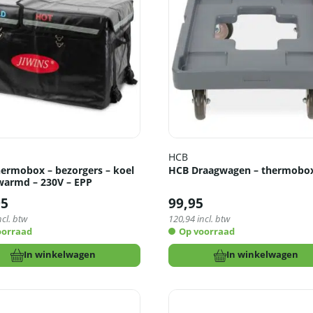
HCB
ermobox – bezorgers – koel
HCB Draagwagen – thermobo
warmd – 230V – EPP
95
99,95
ncl. btw
120,94
incl. btw
oorraad
Op voorraad
In winkelwagen
In winkelwagen