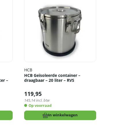
HCB
HCB Geïsoleerde container –
ter –
draagbaar – 20 liter – RVS
119,95
145,14
incl. btw
Op voorraad
In winkelwagen