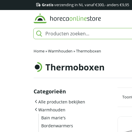
Gratis
verzending in NL vanaf €300,- anders €9,95
Home
»
Warmhouden
»
Thermoboxen
Thermoboxen
Categorieën
Toont
Alle producten bekijken
Warmhouden
Bain marie's
Bordenwarmers