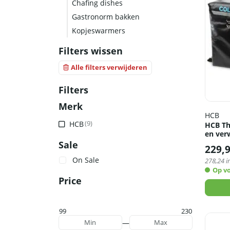
Chafing dishes
Gastronorm bakken
Kopjeswarmers
Filters wissen
Alle filters verwijderen
Filters
Merk
HCB
HCB
(9)
HCB Th
en ver
Sale
229,
On Sale
278,24
i
Op v
Price
99
230
—
Min
Max