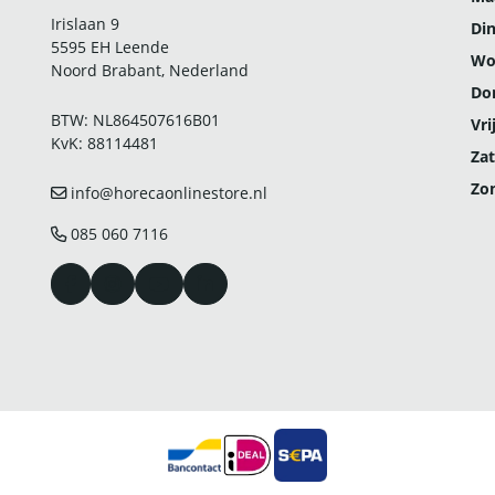
Irislaan 9
Di
5595 EH Leende
Wo
Noord Brabant, Nederland
Do
BTW: NL864507616B01
Vri
KvK: 88114481
Zat
Zo
info@horecaonlinestore.nl
085 060 7116