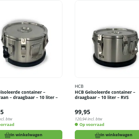
HCB
ïsoleerde container –
HCB Geïsoleerde container –
aan – draagbaar – 10 liter –
draagbaar – 10 liter – RVS
95
99,95
ncl. btw
120,94
incl. btw
oorraad
Op voorraad
In winkelwagen
In winkelwagen