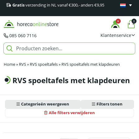
Gratis
verzending in NL vanaf €300,- anders €9,95
Minimaal 1
producten
0
Klantenservice
085 060 7116
Home
»
RVS
»
RVS spoeltafels
»
RVS spoeltafels met klapdeuren
RVS spoeltafels met klapdeuren
Categorieën weergeven
Filters tonen
Alle filters verwijderen