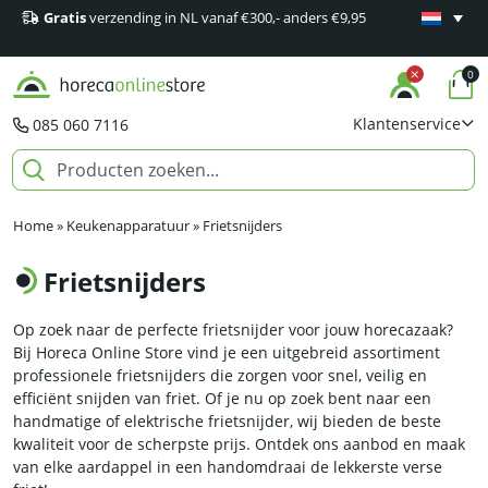
Gratis
verzending in NL vanaf €300,- anders €9,95
Minimaal 1
producten
0
Klantenservice
085 060 7116
Home
»
Keukenapparatuur
»
Frietsnijders
Frietsnijders
Op zoek naar de perfecte frietsnijder voor jouw horecazaak?
Bij Horeca Online Store vind je een uitgebreid assortiment
professionele frietsnijders die zorgen voor snel, veilig en
efficiënt snijden van friet. Of je nu op zoek bent naar een
handmatige of elektrische frietsnijder, wij bieden de beste
kwaliteit voor de scherpste prijs. Ontdek ons aanbod en maak
van elke aardappel in een handomdraai de lekkerste verse