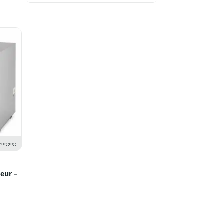
zorging
eur –