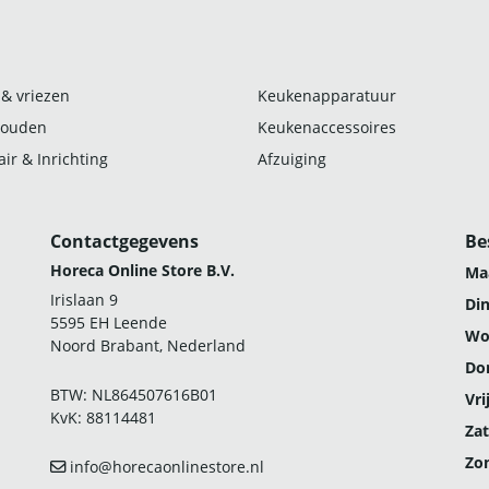
 & vriezen
Keukenapparatuur
ouden
Keukenaccessoires
ir & Inrichting
Afzuiging
Contactgegevens
Be
Horeca Online Store B.V.
Ma
Irislaan 9
Di
5595 EH Leende
Wo
Noord Brabant, Nederland
Do
BTW: NL864507616B01
Vri
KvK: 88114481
Zat
Zo
info@horecaonlinestore.nl