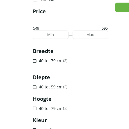
Price
549
595
—
Min
Max
Breedte
40 tot 79 cm
(2)
Diepte
40 tot 59 cm
(2)
Hoogte
40 tot 79 cm
(2)
Kleur