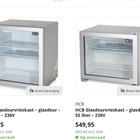
Gratis bezorging
Gratis be
HCB
asdeurvrieskast – glasdeur –
HCB Glasdeurvrieskast – glasd
r – 230V
55 liter – 230V
95
549,95
ncl. btw
665,44
incl. btw
oorraad
Op voorraad