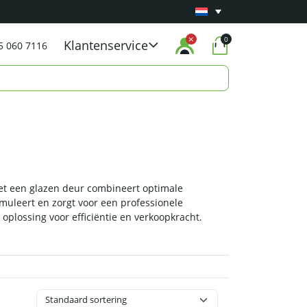
Minimaal 1 jaar
Carry-in garantie
op al onze p
0
Klantenservice
5 060 7116
met een glazen deur combineert optimale
imuleert en zorgt voor een professionele
 oplossing voor efficiëntie en verkoopkracht.