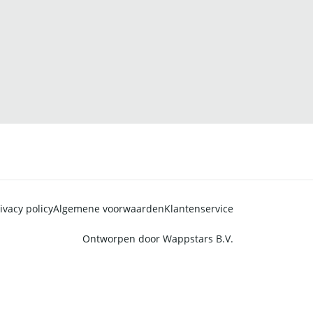
ivacy policy
Algemene voorwaarden
Klantenservice
Ontworpen door
Wappstars B.V.