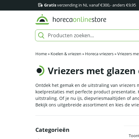
Gratis
verzending in NL vanaf €300,- anders €9,95
Home
»
Koelen & vriezen
»
Horeca vriezers
»
Vriezers me
Vriezers met glazen
Ontdek het gemak en de uitstraling van vriezers 
koelprestaties met perfecte product presentatie. 
uitstraling. Of je nu ijs, diepvriesmaaltijden of 
Bekijk ons uitgebreide assortiment en kies de vri
Categorieën
Toont