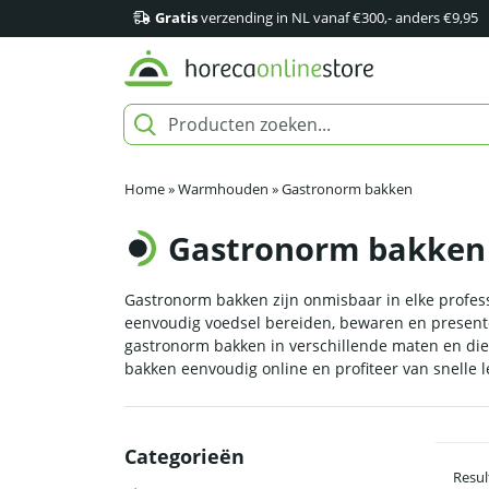
Gratis
verzending in NL vanaf €300,- anders €9,95
Home
»
Warmhouden
»
Gastronorm bakken
Gastronorm bakken
Gastronorm bakken zijn onmisbaar in elke profess
eenvoudig voedsel bereiden, bewaren en presente
gastronorm bakken in verschillende maten en diep
bakken eenvoudig online en profiteer van snelle l
Categorieën
Resul