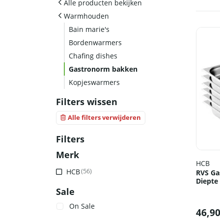
Alle producten bekijken
Warmhouden
Bain marie's
Bordenwarmers
Chafing dishes
Gastronorm bakken
Kopjeswarmers
Filters wissen
Alle filters verwijderen
Filters
Merk
HCB
HCB
(56)
RVS Ga
Diepte
Sale
On Sale
46,9