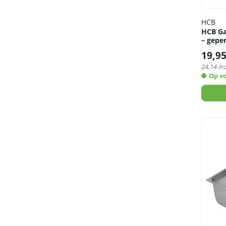
HCB
HCB Ga
– gepe
19,9
24,14
inc
Op v