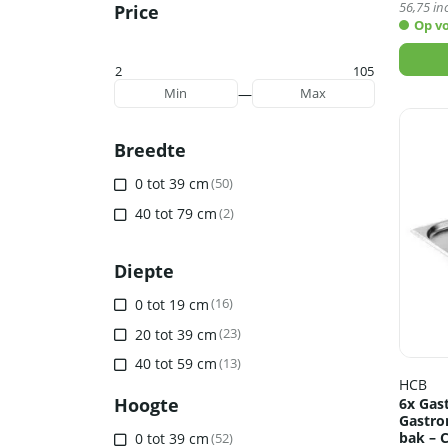
56,75
inc
Price
Op v
2
105
—
Min
Max
Breedte
0 tot 39 cm
(50)
40 tot 79 cm
(2)
Diepte
0 tot 19 cm
(16)
20 tot 39 cm
(23)
40 tot 59 cm
(13)
HCB
Hoogte
6x Gas
Gastro
bak – 
0 tot 39 cm
(52)