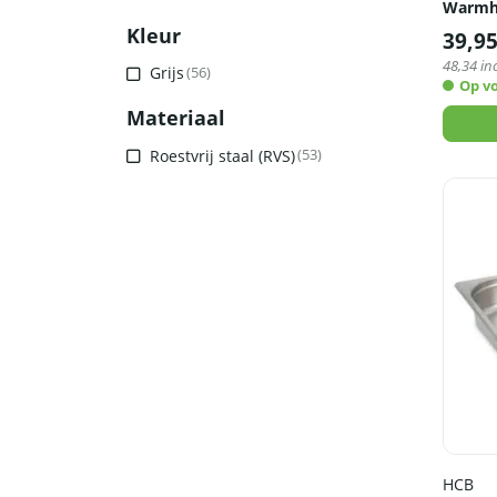
Warmh
Kleur
39,9
48,34
inc
Grijs
(56)
Op v
Materiaal
Roestvrij staal (RVS)
(53)
HCB