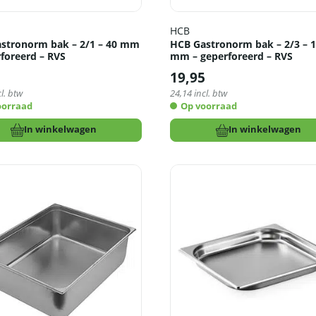
HCB
stronorm bak – 2/1 – 40 mm
HCB Gastronorm bak – 2/3 – 
rforeerd – RVS
mm – geperforeerd – RVS
5
19,95
l. btw
24,14
incl. btw
oorraad
Op voorraad
In winkelwagen
In winkelwagen