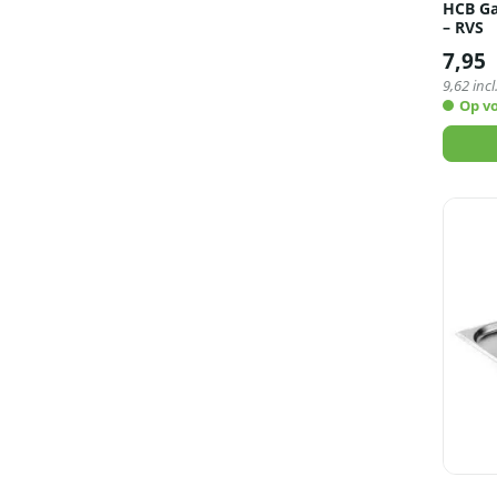
HCB Ga
– RVS
7,95
9,62
incl
Op v