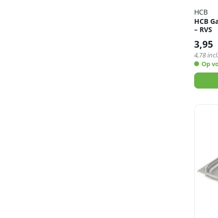
HCB
HCB Ga
– RVS
3,95
4,78
incl
Op v