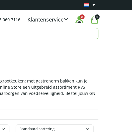
Minimaal 1 jaar
Carry-in garantie
op al onze p
0
Klantenservice
5 060 7116
of grootkeuken: met gastronorm bakken kun je
nline Store een uitgebreid assortiment RVS
aarborgen van voedselveiligheid. Bestel jouw GN-