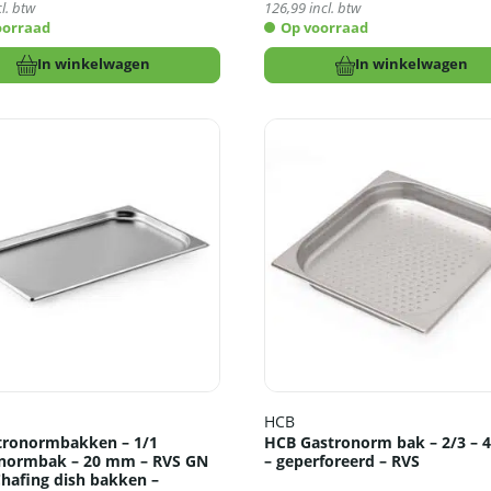
l. btw
126,99
incl. btw
oorraad
Op voorraad
In winkelwagen
In winkelwagen
HCB
tronormbakken – 1/1
HCB Gastronorm bak – 2/3 –
normbak – 20 mm – RVS GN
– geperforeerd – RVS
Chafing dish bakken –