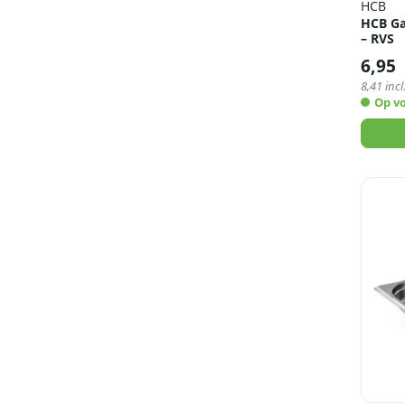
HCB
HCB Ga
– RVS
6,95
8,41
incl
Op v