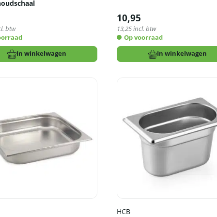
oudschaal
5
10,95
l. btw
13,25
incl. btw
oorraad
Op voorraad
In winkelwagen
In winkelwagen
HCB