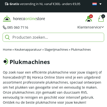
Gratis
verzending in NL vanaf €300,- anders €9,95
Minimaal 1
producten
0
Klantenservice
085 060 7116
Home
»
Keukenapparatuur
»
Slagerijmachines
»
Plukmachines
Plukmachines
Op zoek naar een efficiënte plukmachine voor jouw slagerij of
horecabedrijf? Bij Horeca Online Store vind je een uitgebreid
assortiment professionele plukmachines, speciaal ontworpen
om het plukken van gevogelte snel en eenvoudig te maken.
Onze plukmachines zijn gemaakt van duurzaam RVS,
eenvoudig te reinigen en geschikt voor intensief gebruik.
Ontdek nu de beste plukmachine voor jouw keuken!