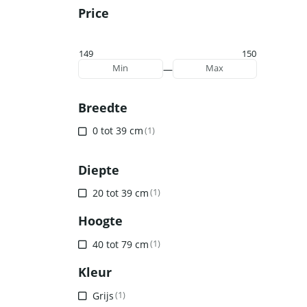
Price
149
150
—
Min
Max
Breedte
0 tot 39 cm
(1)
Diepte
20 tot 39 cm
(1)
Hoogte
40 tot 79 cm
(1)
Kleur
Grijs
(1)