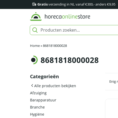
Gratis
verzending in NL vanaf €300,- anders €9,95
Home
»
8681818000028
8681818000028
Categorieën
Enig 
Alle producten bekijken
Afzuiging
Barapparatuur
Branche
Hygiëne