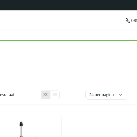
08
resultaat