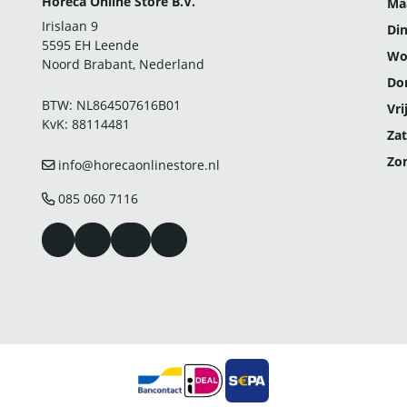
Horeca Online Store B.V.
Ma
Irislaan 9
Di
5595 EH Leende
Wo
Noord Brabant, Nederland
Do
BTW: NL864507616B01
Vri
KvK: 88114481
Zat
Zo
info@horecaonlinestore.nl
085 060 7116