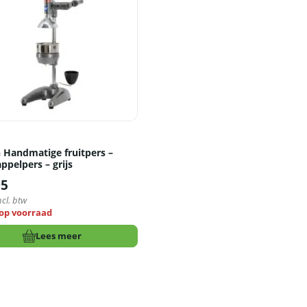
n
 Handmatige fruitpers –
ppelpers – grijs
95
ncl. btw
 op voorraad
Lees meer