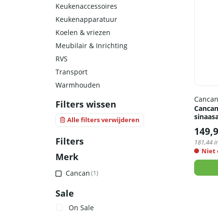
Keukenaccessoires
Keukenapparatuur
Koelen & vriezen
Meubilair & Inrichting
RVS
Transport
Warmhouden
Canca
Filters wissen
Cancan
sinaasa
Alle filters verwijderen
149,
Filters
181,44
i
Niet
Merk
Cancan
(1)
Sale
On Sale