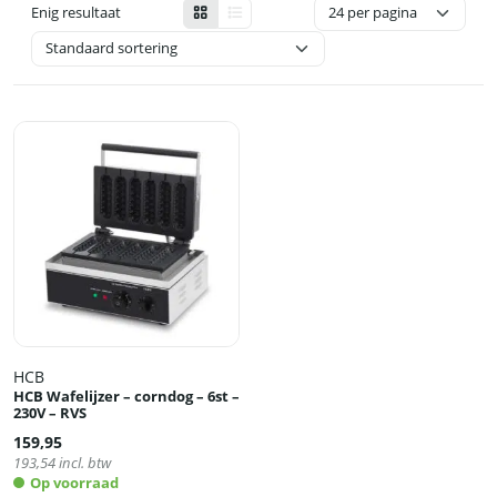
Enig resultaat
HCB
HCB Wafelijzer – corndog – 6st –
230V – RVS
159,95
193,54
incl. btw
Op voorraad