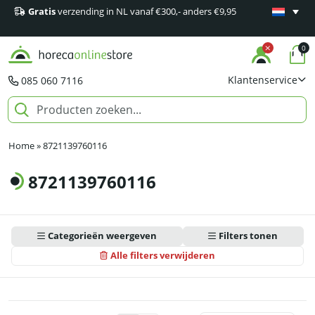
Gratis
verzending in NL vanaf €300,- anders €9,95
Minimaal 1
producten
0
Klantenservice
085 060 7116
Home
»
8721139760116
8721139760116
Categorieën weergeven
Filters tonen
Alle filters verwijderen