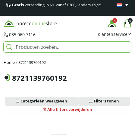
Gratis
verzending in NL vanaf €300,- anders €9,95
Minimaal 1
producten
0
Klantenservice
085 060 7116
Home
»
8721139760192
8721139760192
Categorieën weergeven
Filters tonen
Alle filters verwijderen