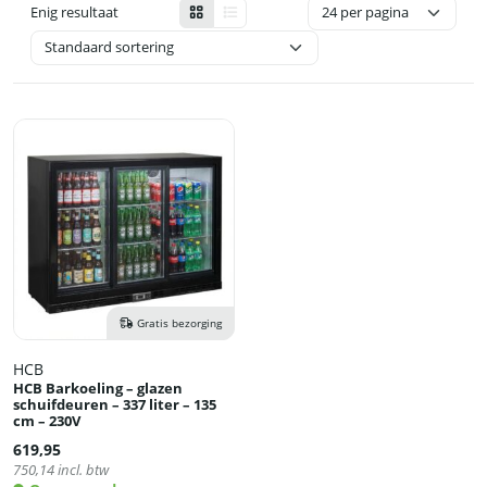
Enig resultaat
Gratis bezorging
HCB
HCB Barkoeling – glazen
schuifdeuren – 337 liter – 135
cm – 230V
619,95
750,14
incl. btw