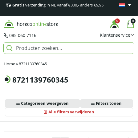
Gratis
verzending in NL vanaf €300,- anders €9,95
Minimaal 1
producten
0
Klantenservice
085 060 7116
Home
»
8721139760345
8721139760345
Categorieën weergeven
Filters tonen
Alle filters verwijderen