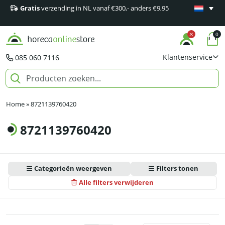
Gratis
verzending in NL vanaf €300,- anders €9,95
Minimaal 1
producten
0
Klantenservice
085 060 7116
Home
»
8721139760420
8721139760420
Categorieën weergeven
Filters tonen
Alle filters verwijderen