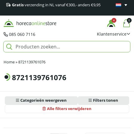
Gratis
verzending in NL vanaf €300,- anders €9,95
Minimaal 1
producten
0
Klantenservice
085 060 7116
Home
»
8721139761076
8721139761076
Categorieën weergeven
Filters tonen
Alle filters verwijderen