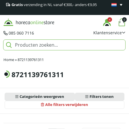
Gratis
verzending in NL vanaf €300,- anders €9,95
Minimaal 1
producten
0
Klantenservice
085 060 7116
Home
»
8721139761311
8721139761311
Categorieën weergeven
Filters tonen
Alle filters verwijderen