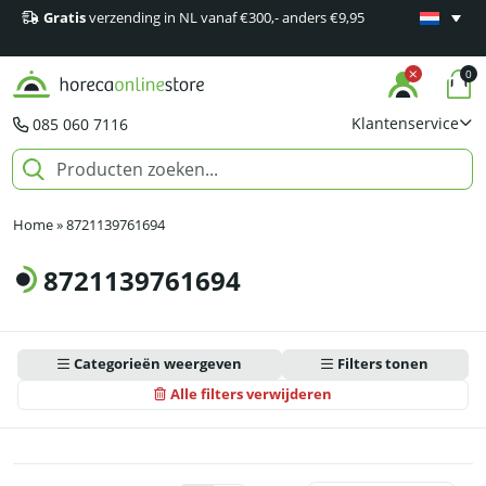
Gratis
verzending in NL vanaf €300,- anders €9,95
Minimaal 1
producten
0
Klantenservice
085 060 7116
Home
»
8721139761694
8721139761694
Categorieën weergeven
Filters tonen
Alle filters verwijderen