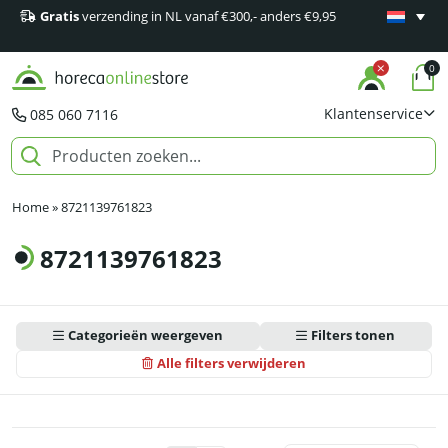
Gratis
verzending in NL vanaf €300,- anders €9,95
Minimaal 1
producten
0
Klantenservice
085 060 7116
Home
»
8721139761823
8721139761823
Categorieën weergeven
Filters tonen
Alle filters verwijderen