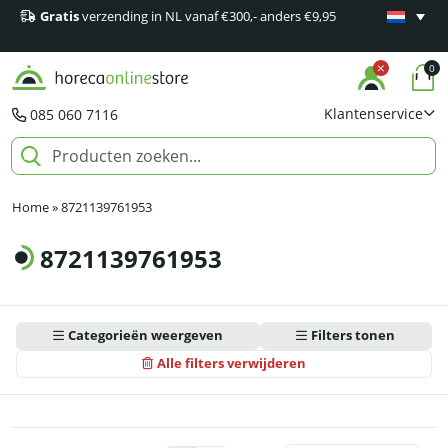
Gratis
verzending in NL vanaf €300,- anders €9,95
Minimaal 1
producten
0
Klantenservice
085 060 7116
Home
»
8721139761953
8721139761953
Categorieën weergeven
Filters tonen
Alle filters verwijderen