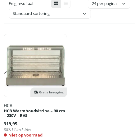
Enig resultaat
Gratis bezorging
HCB
HCB Warmhoudvitrine – 90 cm
– 230V – RVS
319,95
387,14
incl. btw
Niet op voorraad