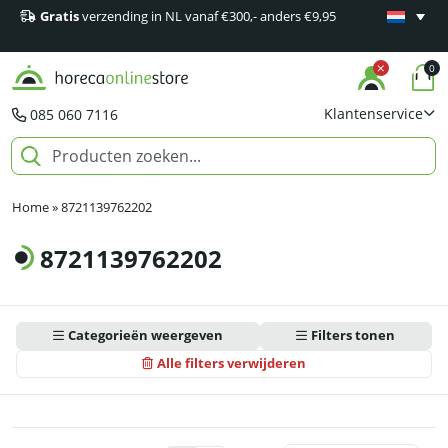
Gratis
verzending in NL vanaf €300,- anders €9,95
Minimaal 1
producten
0
Klantenservice
085 060 7116
Home
»
8721139762202
8721139762202
Categorieën weergeven
Filters tonen
Alle filters verwijderen