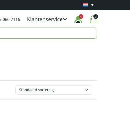
Minimaal 1 jaar
Carry-in garantie
op al onze p
0
Klantenservice
5 060 7116