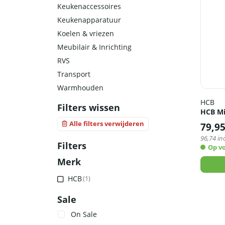
Keukenaccessoires
Keukenapparatuur
Koelen & vriezen
Meubilair & Inrichting
RVS
Transport
Warmhouden
HCB
Filters wissen
HCB Mi
Alle filters verwijderen
79,9
96,74
inc
Filters
Op v
Merk
HCB
(1)
Sale
On Sale