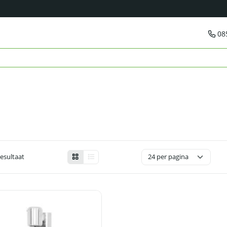
08
resultaat