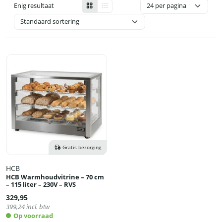
Enig resultaat
Gratis bezorging
HCB
HCB Warmhoudvitrine – 70 cm
– 115 liter – 230V – RVS
329,95
399,24
incl. btw
Op voorraad