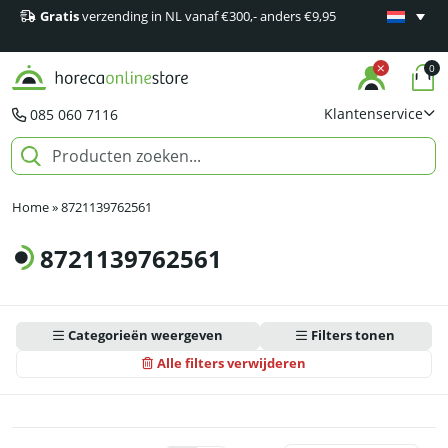
Gratis
verzending in NL vanaf €300,- anders €9,95
Minimaal 1
producten
0
Klantenservice
085 060 7116
Home
»
8721139762561
8721139762561
Categorieën weergeven
Filters tonen
Alle filters verwijderen