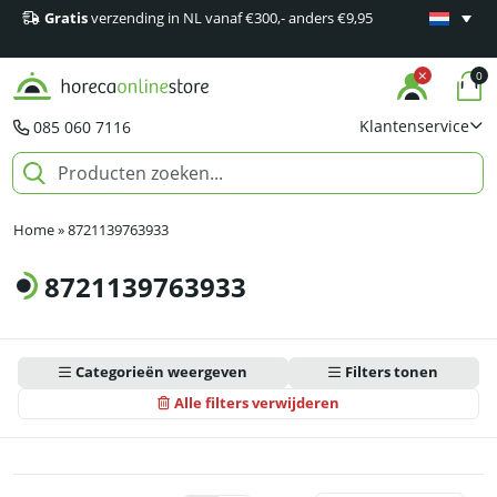
Gratis
verzending in NL vanaf €300,- anders €9,95
Minimaal 1
producten
0
Klantenservice
085 060 7116
Home
»
8721139763933
8721139763933
Categorieën weergeven
Filters tonen
Alle filters verwijderen