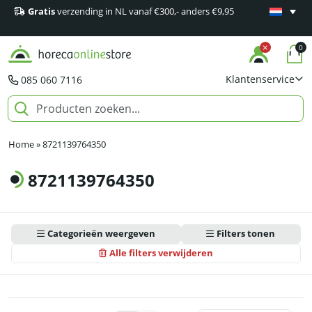
Gratis
verzending in NL vanaf €300,- anders €9,95
Minimaal 1
producten
0
Klantenservice
085 060 7116
Home
»
8721139764350
8721139764350
Categorieën weergeven
Filters tonen
Alle filters verwijderen