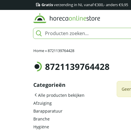
Gratis
verzending in NL vanaf €300,- anders €9,95
Home
»
8721139764428
8721139764428
Categorieën
Geen
Alle producten bekijken
Afzuiging
Barapparatuur
Branche
Hygiëne