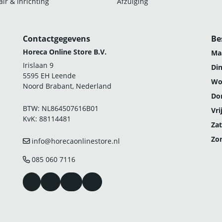
ir & Inrichting
Afzuiging
Contactgegevens
Be
Horeca Online Store B.V.
Ma
Irislaan 9
Di
5595 EH Leende
Wo
Noord Brabant, Nederland
Do
BTW: NL864507616B01
Vri
KvK: 88114481
Zat
Zo
info@horecaonlinestore.nl
085 060 7116