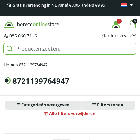
Gratis
verzending in NL vanaf €300,- anders €9,95
Minimaal 1
producten
0
Klantenservice
085 060 7116
Home
»
8721139764947
8721139764947
Categorieën weergeven
Filters tonen
Alle filters verwijderen